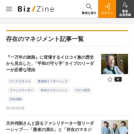
新規
事例を探す
ログイン
会員登録
存在のマネジメント記事一覧
『一万年の旅路』に登場するイロコイ族の歴史
から見出した、“平和の守り手”タイプのリーダ
ーが必要な理由
0
ワークスタイル
愚者風リーダーシップ
ファシリテーター
存在のマネジメント
フロー経営
天外伺朗
2018/08/08
天外伺朗さんと語るファシリテーター型リーダ
ーシップ──「愚者の演出」と「存在のマネジ