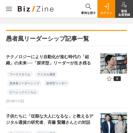
新規
事例を探す
ログイン
会員登録
愚者風リーダーシップ記事一覧
テクノロジーにより自動化が進む時代の「組
織」の未来──「探求型」リーダーが生き残る
ワークスタイル
デジタル通貨
0
愚者風リーダーシップ
探求型リーダー
ビーシックインカム
2018/11/22
子供たちに「従順な大人になるな」と教えるデ
ジタル通貨の研究者、斉藤 賢爾さんとの対話