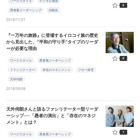
ワークスタイル
デジタル通貨
0
愚者風リーダーシップ
自動化
2018/11/21
『一万年の旅路』に登場するイロコイ族の歴史
から見出した、“平和の守り手”タイプのリーダ
ーが必要な理由
0
ワークスタイル
愚者風リーダーシップ
ファシリテーター
存在のマネジメント
フロー経営
天外伺朗
2018/08/08
天外伺朗さんと語るファシリテーター型リーダ
ーシップ──「愚者の演出」と「存在のマネジ
メント」とは？
1
ワークスタイル
愚者風リーダーシップ