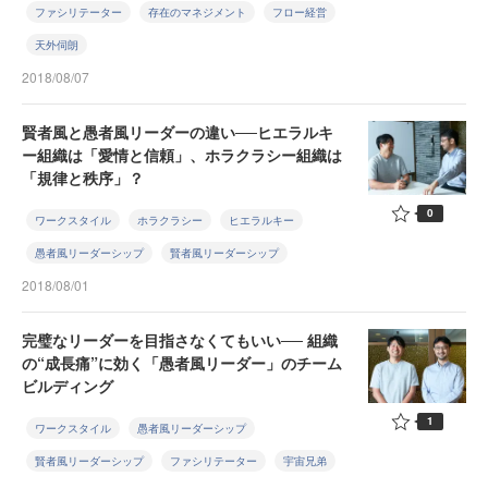
ファシリテーター
存在のマネジメント
フロー経営
天外伺朗
2018/08/07
賢者風と愚者風リーダーの違い──ヒエラルキ
ー組織は「愛情と信頼」、ホラクラシー組織は
「規律と秩序」？
0
ワークスタイル
ホラクラシー
ヒエラルキー
愚者風リーダーシップ
賢者風リーダーシップ
2018/08/01
完璧なリーダーを目指さなくてもいい── 組織
の“成長痛”に効く「愚者風リーダー」のチーム
ビルディング
1
ワークスタイル
愚者風リーダーシップ
賢者風リーダーシップ
ファシリテーター
宇宙兄弟