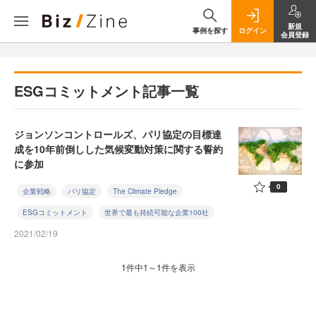
新規
事例を探す
ログイン
会員登録
ESGコミットメント記事一覧
ジョンソンコントロールズ、パリ協定の目標達
成を10年前倒しした気候変動対策に関する誓約
に参加
0
企業戦略
パリ協定
The Climate Pledge
ESGコミットメント
世界で最も持続可能な企業100社
2021/02/19
1件中1～1件を表示