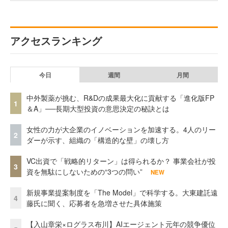
アクセスランキング
今日
週間
月間
中外製薬が挑む、R&Dの成果最大化に貢献する「進化版FP
1
＆A」──長期大型投資の意思決定の秘訣とは
女性の力が大企業のイノベーションを加速する。4人のリー
2
ダーが示す、組織の「構造的な壁」の壊し方
VC出資で「戦略的リターン」は得られるか？ 事業会社が投
3
資を無駄にしないための“3つの問い”
NEW
新規事業提案制度を「The Model」で科学する。大東建託遠
4
藤氏に聞く、応募者を急増させた具体施策
【入山章栄×ログラス布川】AIエージェント元年の競争優位