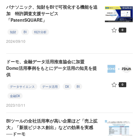
パナソニック、知財をBIで可視化する機能を追
加 特許調査支援サービス
「PatentSQUARE」
0
知財
BI
特許分析
2024/09/10
ドーモ、金融データ活用推進協会に加盟
Domo活用事例をもとにデータ活用の知見を提
供
0
データサイエンス
データ活用
DX
BI
金融DX
2023/10/11
BIツールの全社活用率が高い企業ほど「売上拡
大」「新規ビジネス創出」などの効果を実感
──ドーモ