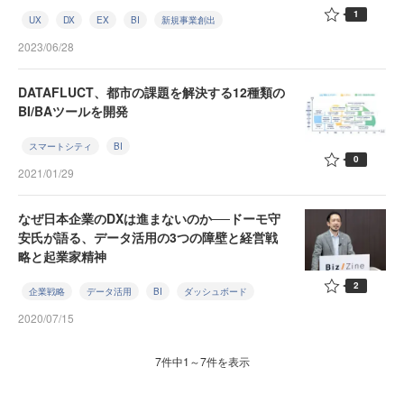
1
UX
DX
EX
BI
新規事業創出
2023/06/28
DATAFLUCT、都市の課題を解決する12種類の
BI/BAツールを開発
スマートシティ
BI
0
2021/01/29
なぜ日本企業のDXは進まないのか──ドーモ守
安氏が語る、データ活用の3つの障壁と経営戦
略と起業家精神
2
企業戦略
データ活用
BI
ダッシュボード
2020/07/15
7件中1～7件を表示