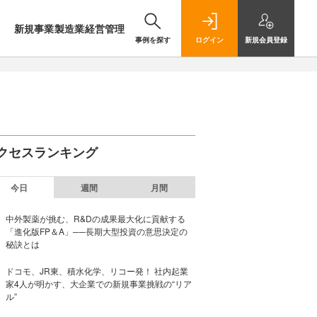
新規事業
製造業
経営管理
事例を探す
ログイン
新規
会員登録
クセスランキング
今日
週間
月間
中外製薬が挑む、R&Dの成果最大化に貢献する
「進化版FP＆A」──長期大型投資の意思決定の
秘訣とは
ドコモ、JR東、積水化学、リコー発！ 社内起業
家4人が明かす、大企業での新規事業挑戦の“リア
ル”