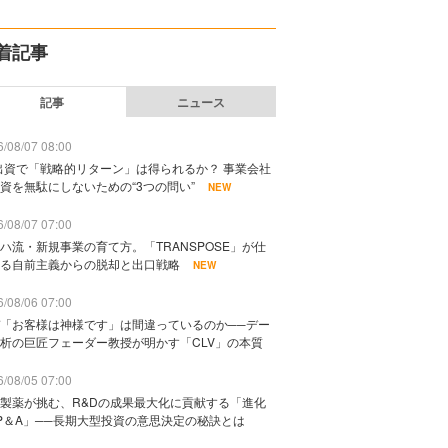
着記事
記事
ニュース
/08/07 08:00
出資で「戦略的リターン」は得られるか？ 事業会社
資を無駄にしないための“3つの問い”
NEW
/08/07 07:00
ハ流・新規事業の育て方。「TRANSPOSE」が仕
る自前主義からの脱却と出口戦略
NEW
/08/06 07:00
「お客様は神様です」は間違っているのか──デー
析の巨匠フェーダー教授が明かす「CLV」の本質
/08/05 07:00
製薬が挑む、R&Dの成果最大化に貢献する「進化
P＆A」──長期大型投資の意思決定の秘訣とは