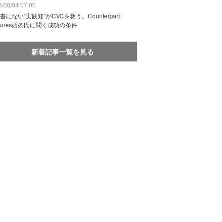
/08/04 07:00
書にない“実践知”がCVCを救う。Counterpart
ntures西条氏に聞く成功の条件
新着記事一覧を見る