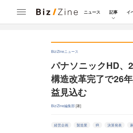
ニュース
記事
イ
Biz/Zineニュース
パナソニックHD、
構造改革完了で26
益見込む
Biz/Zine編集部
[著]
経営企画
製造業
IR
決算発表