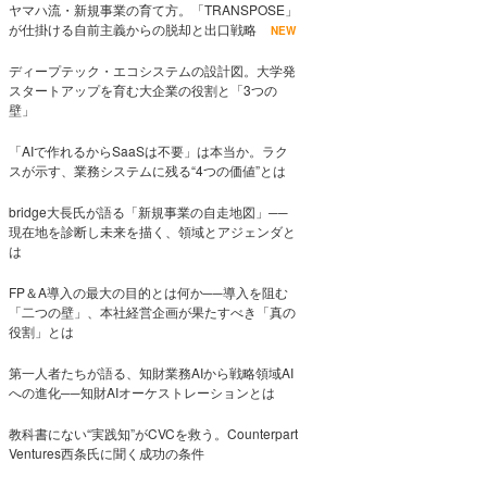
ヤマハ流・新規事業の育て方。「TRANSPOSE」
が仕掛ける自前主義からの脱却と出口戦略
NEW
ディープテック・エコシステムの設計図。大学発
スタートアップを育む大企業の役割と「3つの
壁」
「AIで作れるからSaaSは不要」は本当か。ラク
スが示す、業務システムに残る“4つの価値”とは
bridge大長氏が語る「新規事業の自走地図」──
現在地を診断し未来を描く、領域とアジェンダと
は
FP＆A導入の最大の目的とは何か──導入を阻む
「二つの壁」、本社経営企画が果たすべき「真の
役割」とは
第一人者たちが語る、知財業務AIから戦略領域AI
への進化──知財AIオーケストレーションとは
教科書にない“実践知”がCVCを救う。Counterpart
Ventures西条氏に聞く成功の条件