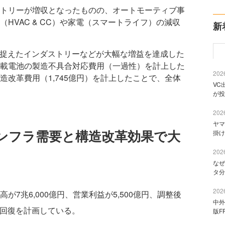
トリーが増収となったものの、オートモーティブ事
HVAC & CC）や家電（スマートライフ）の減収
新
を捉えたインダストリーなどが大幅な増益を達成した
載電池の製造不具合対応費用（一過性）を計上した
2026
改革費用（1,745億円）を計上したことで、全体
VC
が投
2026
ヤマ
Iインフラ需要と構造改革効果で大
掛け
2026
なぜ
タ分
2026
が7兆6,000億円、営業利益が5,500億円、調整後
中外
字回復を計画している。
版F