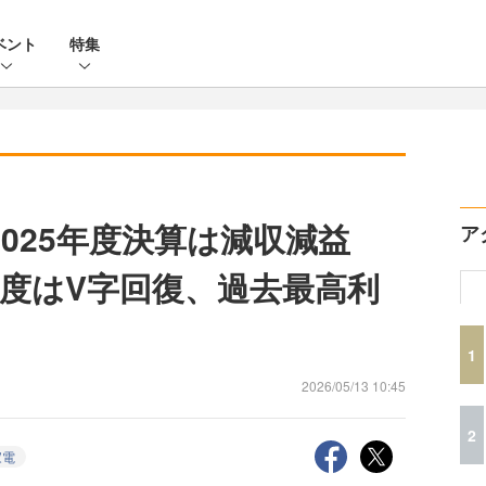
ベント
特集
2025年度決算は減収減益
ア
年度はV字回復、過去最高利
1
2026/05/13 10:45
2
家電