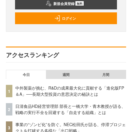
新規会員登録
無料
ログイン
アクセスランキング
今日
週間
月間
中外製薬が挑む、R&Dの成果最大化に貢献する「進化版FP
1
＆A」──長期大型投資の意思決定の秘訣とは
日清食品HD経営管理部 部長と一橋大学・青木教授が語る、
2
戦略の実行不全を回避する「自走する組織」とは
事業の“ゾンビ化”を防ぐ。NEC松田氏が語る、停滞プロジェ
3
クトを打破する多様な「出口戦略」