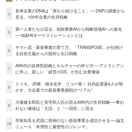
長寿企業のDNAは「変わり続けること」──DNPの調査から
4
見る、100年企業の生存戦略
第一人者たちが語る、知財業務AIから戦略領域AIへの進化
5
──知財AIオーケストレーションとは
ヤマハ流・新規事業の育て方。「TRANSPOSE」が仕掛け
6
る自前主義からの脱却と出口戦略
AI時代の自律型組織とカルチャーの作り方──アトラシアン
7
に学ぶ、新しい「経営のOS」が生む企業価値
ドコモ、JR東、積水化学、リコー発！ 社内起業家4人が明
8
かす、大企業での新規事業挑戦の“リアル”
川邊健太郎氏と安宅和人氏が語るAI時代の生存戦略──奪わ
9
れない価値は「主語」と「一回性」に宿る
学術知見を武器に前例のない新規事業を成功させる──論文
10
ニュース「有用性と厳密性のジレンマ」