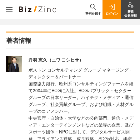
新規
事例を探す
ログイン
会員登録
著者情報
丹羽 恵久（ニワ ヨシヒサ）
ボストン コンサルティング グループ マネージング・
ディレクター＆パートナー
国際協力銀行、欧州系コンサルティングファームを経
て2004年にBCGに入社。BCGパブリック・セクター
グループの日本リーダー。ハイテク・メディア・通信
グループ、社会貢献グループ、および組織・人材グル
ープのコアメンバー。
中央官庁・自治体・大学などの公的部門、通信・メデ
ィア・エンターテインメントなどの業界の企業、及び
スポーツ団体・NPOに対して、デジタルサービス開
発、アライアンス戦略、成長戦略、SDGs対応、組織