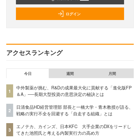
ログイン
アクセスランキング
今日
週間
月間
中外製薬が挑む、R&Dの成果最大化に貢献する「進化版FP
1
＆A」──長期大型投資の意思決定の秘訣とは
日清食品HD経営管理部 部長と一橋大学・青木教授が語る、
2
戦略の実行不全を回避する「自走する組織」とは
エノテカ、カインズ、日本KFC 大手企業のDXをリードし
3
てきた池照氏と考える内製実行力の高め方