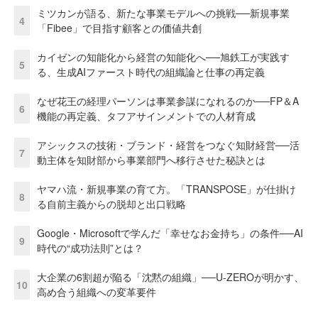
ミツカンが語る、新たな事業モデルへの挑戦──新規事業
4
「Fibee」で目指す顧客との価値共創
カイゼンの知能化から経営の知能化へ──旭鉄工が実践す
5
る、生成AIファースト時代の組織論と仕事の再定義
なぜ花王の経理パーソンは事業参謀になれるのか──FP＆A
6
機能の再定義、タフアサインメントでの人材育成
アシックスの技術・ブランド・経営をつなぐ知財経営──活
7
動主体を知財部から事業部門へ移行させた秘訣とは
ヤマハ流・新規事業の育て方。「TRANSPOSE」が仕掛け
8
る自前主義からの脱却と出口戦略
Google・Microsoftで学んだ「幸せなお金持ち」の条件──AI
9
時代の“成功法則”とは？
大企業の6割超が陥る「沈黙の組織」──U-ZEROが明かす、
10
高め合う組織への変革要件