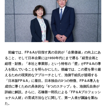
前編では、FP＆Aが目指す真の目的が「企業価値」の向上にあ
ること、そして日本企業には1950年代にまで遡る「経営企画と
経理・財務」「本社と事業部」という特有の「壁」がFP＆Aの導
入を阻んでいることを明らかにした。後編では、この壁を乗り越
えるための現実的なアプローチとして、池側千絵氏が提唱する
「日本版FP＆A」に着目。日本独自の3つの特徴、FP＆A導入を
成功に導くための具体的な「6つのステップ」を、池側氏自身が
詳細に解説。さらに、石橋善一郎氏による「FP＆Aプロフェッシ
ョナル人材」の育成方法などに関して、第一人者が議論を重ね
た。