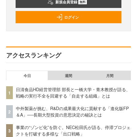
新規会員登録
無料
ログイン
アクセスランキング
今日
週間
月間
日清食品HD経営管理部 部長と一橋大学・青木教授が語る、
1
戦略の実行不全を回避する「自走する組織」とは
中外製薬が挑む、R&Dの成果最大化に貢献する「進化版FP
2
＆A」──長期大型投資の意思決定の秘訣とは
事業の“ゾンビ化”を防ぐ。NEC松田氏が語る、停滞プロジェ
3
クトを打破する多様な「出口戦略」