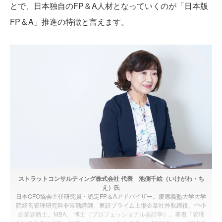
とで、日本独自のFP＆A人材となっていくのが「日本版
FP＆A」推進の特徴と言えます。
ストラットコンサルティング株式会社 代表 池側千絵（いけがわ・ち
え）氏
日本CFO協会主任研究員・認定FP＆Aアドバイザー。慶應義塾大学大学
院経営管理研究科非常勤講師。東証プライム上場企業社外取締役。中小
企業診断士。MBA, 博士（プロフェッショナル会計学）。著書『管理