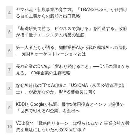
ヤマハ流・新規事業の育て方。「TRANSPOSE」が仕掛け
4
る自前主義からの脱却と出口戦略
「基礎研究で勝ち、ビジネスで負ける」を回避する。政府
5
が描く量子エコシステム構築の道筋
第一人者たちが語る、知財業務AIから戦略領域AIへの進化
6
──知財AIオーケストレーションとは
長寿企業のDNAは「変わり続けること」──DNPの調査から
7
見る、100年企業の生存戦略
なぜAI時代のFP＆A組織に「US-CMA（米国公認管理会計
8
士）」が必須なのか。IMA名誉会長に聞く
KDDIとGoogleが協調。最大3億円投資とインフラ提供で
9
「世界で戦えるAI企業」を創出へ
VC出資で「戦略的リターン」は得られるか？ 事業会社が投
10
資を無駄にしないための“3つの問い”