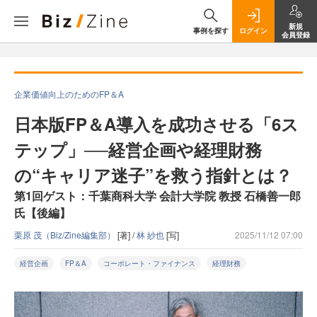
新規
事例を探す
ログイン
会員登録
企業価値向上のためのFP＆A
日本版FP＆A導入を成功させる「6ス
テップ」──経営企画や経理財務
の“キャリア迷子”を救う指針とは？
第1回ゲスト：千葉商科大学 会計大学院 教授 石橋善一郎
氏【後編】
栗原 茂（Biz/Zine編集部）
[著] /
林 紗也
[写]
2025/11/12 07:00
経営企画
FP＆A
コーポレート・ファイナンス
経理財務