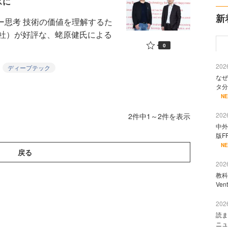
スに
新
ー思考 技術の価値を理解するた
社）が好評な、蛯原健氏による
0
2026
ディープテック
なぜ
タ分
N
2026
2件中1～2件を表示
中外
版F
N
戻る
2026
教科
Ve
2026
読ま
ニュ