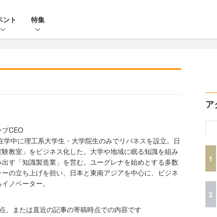
ベント
特集
ア
プCEO
院在学中に理工系大学生・大学院生のみでリバネスを設立。日
実験教室」をビジネス化した。大学や地域に眠る知識を組み
1
み出す「知識製造業」を営む。ユーグレナを始めとする多数
ャーの立ち上げを担い、日本と東南アジアを中心に、ビジネ
るイノベーター。
2
時点、または直近の記事の寄稿時点での内容です