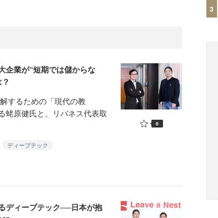
3
大企業が“短期では儲からな
は？
解するための「現代の教
る蛯原健氏と、リバネス代表取
0
ディープテック
るディープテック──日本が抱