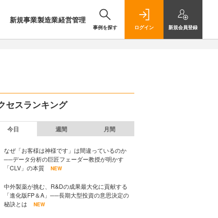
新規事業
製造業
経営管理
事例を探す
ログイン
新規
会員登録
クセスランキング
今日
週間
月間
なぜ「お客様は神様です」は間違っているのか
──データ分析の巨匠フェーダー教授が明かす
「CLV」の本質
NEW
中外製薬が挑む、R&Dの成果最大化に貢献する
「進化版FP＆A」──長期大型投資の意思決定の
秘訣とは
NEW