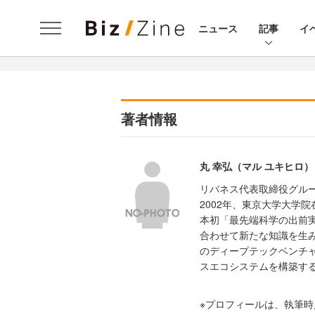
ニュース
記事
イ
著者情報
丸 幸弘（マル ユキヒロ）
リバネス代表取締役グルー
2002年、東京大学大学
本初「最先端科学の出前
合わせて新たな知識を生
のディープテックベンチ
スエコシステムを構築す
※プロフィールは、執筆