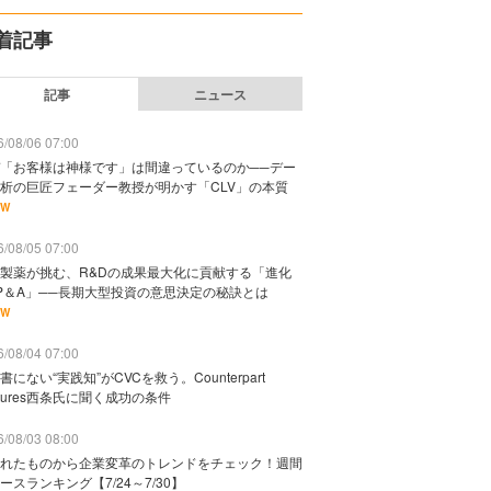
着記事
記事
ニュース
/08/06 07:00
「お客様は神様です」は間違っているのか──デー
析の巨匠フェーダー教授が明かす「CLV」の本質
EW
/08/05 07:00
製薬が挑む、R&Dの成果最大化に貢献する「進化
P＆A」──長期大型投資の意思決定の秘訣とは
EW
/08/04 07:00
書にない“実践知”がCVCを救う。Counterpart
ntures西条氏に聞く成功の条件
/08/03 08:00
れたものから企業変革のトレンドをチェック！週間
ースランキング【7/24～7/30】