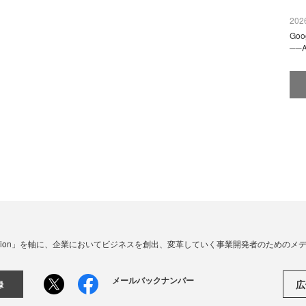
2026
Go
──
☓ Innovation」を軸に、企業においてビジネスを創出、変革していく事業開発者のための
メールバックナンバー
広
録