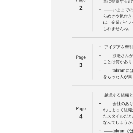
業に提案するの
2
――いままで
らめきや気付き
は、企業がイノ
しれませんね。
アイデアを牽
――渡邉さん
Page
ことは何かあり
3
――takra
をもった人が集
越境する組織
――会社のあ
Page
れによって組織
4
たスタイルだと
なんでしょうか
――takra