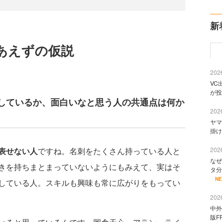
新
あえずの仮説
2026
VC
が投
しているか、面白いなと思う人の共通点は何か
2026
ヤマ
掛け
表せない人
ですね。名刺をたくさん持っている人と
2026
なぜ
きを持ちまとまっていないようにもみえて、実はそ
タ分
N
している人。スキルも興味も常に広がりをもってい
2026
中外
版F