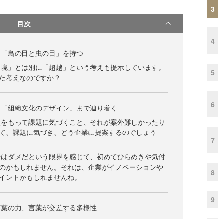
3
目次
4
し「鳥の目と虫の目」を持つ
越境」とは別に「超越」という考えも提示しています。
5
た考えなのですか？
6
り「組織文化のデザイン」まで辿り着く
点をもって課題に気づくこと、それが案外難しかったり
て、課題に気づき、どう企業に提案するのでしょう
7
ではダメだという限界を感じて、初めてひらめきや気付
のかもしれません。それは、企業がイノベーションや
8
イントかもしれませんね。
9
言葉の力、言葉が交差する多様性