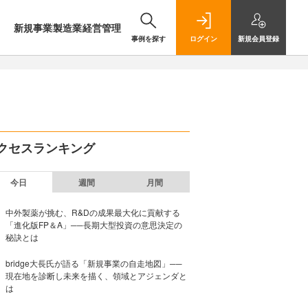
新規事業
製造業
経営管理
事例を探す
ログイン
新規
会員登録
クセスランキング
今日
週間
月間
中外製薬が挑む、R&Dの成果最大化に貢献する
「進化版FP＆A」──長期大型投資の意思決定の
秘訣とは
bridge大長氏が語る「新規事業の自走地図」──
現在地を診断し未来を描く、領域とアジェンダと
は