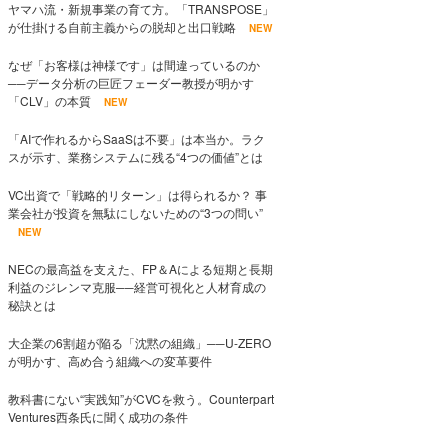
ヤマハ流・新規事業の育て方。「TRANSPOSE」
が仕掛ける自前主義からの脱却と出口戦略
NEW
なぜ「お客様は神様です」は間違っているのか
──データ分析の巨匠フェーダー教授が明かす
「CLV」の本質
NEW
「AIで作れるからSaaSは不要」は本当か。ラク
スが示す、業務システムに残る“4つの価値”とは
VC出資で「戦略的リターン」は得られるか？ 事
業会社が投資を無駄にしないための“3つの問い”
NEW
NECの最高益を支えた、FP＆Aによる短期と長期
利益のジレンマ克服──経営可視化と人材育成の
秘訣とは
大企業の6割超が陥る「沈黙の組織」──U-ZERO
が明かす、高め合う組織への変革要件
教科書にない“実践知”がCVCを救う。Counterpart
Ventures西条氏に聞く成功の条件