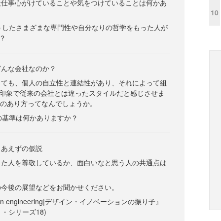
段仕事心がけていることや気をつけていることは何かあ
10
、そうしたさまざまな専門性や自分なりの哲学をもった人が
？
どんな会社なのか？
しても、個人の自立性と連結性があり、それによって組
印象で従来の会社とは違ったスタイルだと感じさせま
組織のあり方ってなんでしょうか。
用の基準は何かありますか？
りあえずの仮説
った人を尊敬しているか、面白いなと思う人の共通点は
の今後の展望などをお聞かせください。
sign engineering|デザイン・イノベーションの振り子』
・シリーズ18)