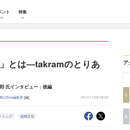
ベント
特集
とは―takramのとりあ
ア
渡邉 康太郎 氏インタビュー：後編
1
Biz/Zine編集部
[編]
2014/11/28 09:00
2
ーミング
組織文化