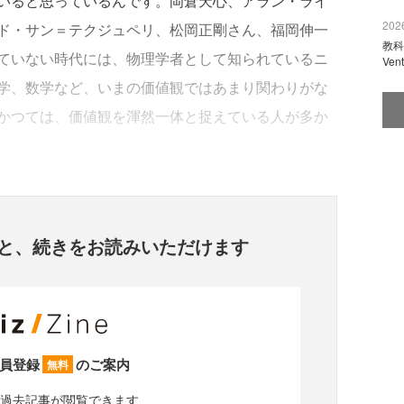
いると思っているんです。岡倉天心、アラン・ライ
2026
ド・サン＝テクジュペリ、松岡正剛さん、福岡伸一
教科
ていない時代には、物理学者として知られているニ
Ve
学、数学など、いまの価値観ではあまり関わりがな
かつては、価値観を渾然一体と捉えている人が多か
と、
続きをお読みいただけます
員登録
のご案内
無料
過去記事が閲覧できます