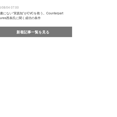
/08/04 07:00
書にない“実践知”がCVCを救う。Counterpart
ntures西条氏に聞く成功の条件
新着記事一覧を見る