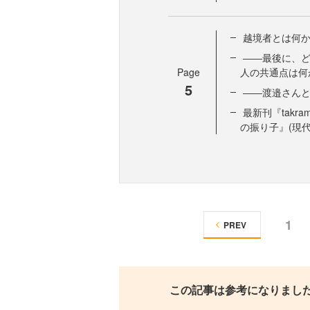
越境者とは何
――最後に、
Page
人の共通点は何
5
――渡邉さん
最新刊『takram
の振り子』(現
1
PREV
この記事は参考になりまし