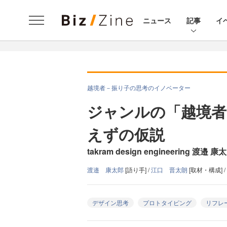
ニュース
記事
イ
越境者－振り子の思考のイノベーター
ジャンルの「越境者」
えずの仮説
takram design engineering 
渡邉 康太郎
[語り手] /
江口 晋太朗
[取材・構成] /
デザイン思考
プロトタイピング
リフレ