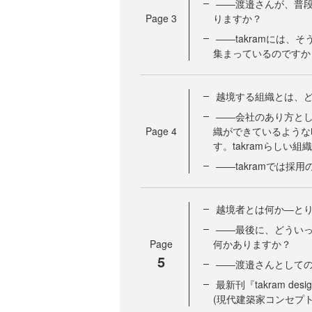
――渡邉さんが、普
Page
3
りますか？
――takramには
集まっているのですか
越境する組織とは、
――会社のあり方と
Page
4
織ができているような
す。takramらしい
――takramでは採
越境者とは何か―と
――最後に、どうい
Page
何かありますか？
5
――渡邉さんとして
最新刊『takram de
(現代建築家コンセプト