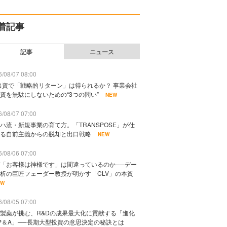
着記事
記事
ニュース
/08/07 08:00
出資で「戦略的リターン」は得られるか？ 事業会社
資を無駄にしないための“3つの問い”
NEW
/08/07 07:00
ハ流・新規事業の育て方。「TRANSPOSE」が仕
る自前主義からの脱却と出口戦略
NEW
/08/06 07:00
「お客様は神様です」は間違っているのか──デー
析の巨匠フェーダー教授が明かす「CLV」の本質
EW
/08/05 07:00
製薬が挑む、R&Dの成果最大化に貢献する「進化
P＆A」──長期大型投資の意思決定の秘訣とは