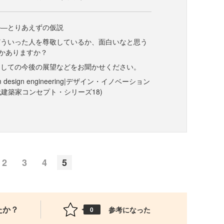
か―とりあえずの仮説
どういった人を尊敬しているか、面白いなと思う
かありますか？
としての今後の展望などをお聞かせください。
 design engineering|デザイン・イノベーション
代建築家コンセプト・シリーズ18)
2
3
4
5
たか？
参考になった
0