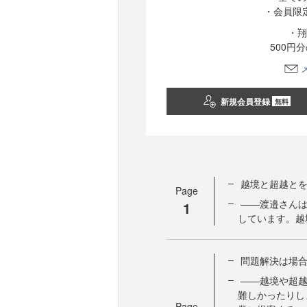
・会員限
・翔
500円
新規会員登録
無料
越境と超越と
Page
――渡邉さん
1
しています。越
問題解決は場
――越境や超
難しかったりし
Page