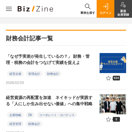
新規
事例を探す
ログイン
会員登録
財務会計記事一覧
「なぜ予実差が発生しているの？」 財務・管
理・税務の会計をつなげて実績を捉えよ
経営企画
管理会計
財務会計
524
2026/02/25
経営資源の再配置を加速 ネイキッドが実践す
る「人にしか生み出せない価値」への集中戦略
企業戦略
DX
コーポレート・ガバナンス
2
経営管理
財務会計