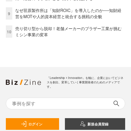
なぜ荏原製作所は「知財ROIC」を導入したのか──知財経
9
営をMOTや人的資本経営と統合する挑戦の全貌
売り切り型から脱却！老舗メーカーのブラザー工業が挑む
10
ミシン事業の変革
「Leadership ☓ Innovation」を軸に、企業においてビジネ
スを創出、変革していく事業開発者のためのメディアで
す。
ログイン
新規会員登録