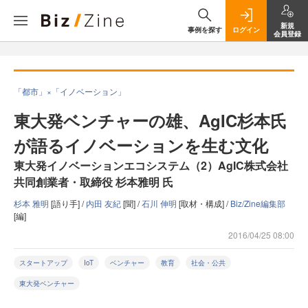
新規
事例を探す
ログイン
会員登録
「都市」×「イノベーション」
東大発ベンチャーの雄、AgIC杉本氏
が語るイノベーションを生む文化
東大発イノベーションエコシステム（2）AgIC株式会社
共同創業者・取締役 杉本雅明 氏
杉本 雅明
[語り手] /
内田 友紀
[聞] /
石川 伸明
[取材・構成] /
Biz/Zine編集部
[編]
2016/04/25 08:00
スタートアップ
IoT
ベンチャー
教育
社会・公共
東大発ベンチャー