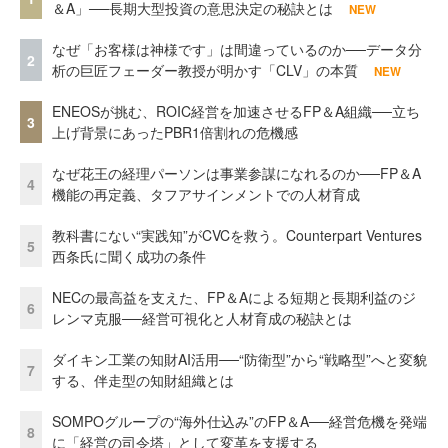
＆A」──長期大型投資の意思決定の秘訣とは
NEW
なぜ「お客様は神様です」は間違っているのか──データ分
2
析の巨匠フェーダー教授が明かす「CLV」の本質
NEW
ENEOSが挑む、ROIC経営を加速させるFP＆A組織──立ち
3
上げ背景にあったPBR1倍割れの危機感
なぜ花王の経理パーソンは事業参謀になれるのか──FP＆A
4
機能の再定義、タフアサインメントでの人材育成
教科書にない“実践知”がCVCを救う。Counterpart Ventures
5
西条氏に聞く成功の条件
NECの最高益を支えた、FP＆Aによる短期と長期利益のジ
6
レンマ克服──経営可視化と人材育成の秘訣とは
ダイキン工業の知財AI活用──“防衛型”から“戦略型”へと変貌
7
する、伴走型の知財組織とは
SOMPOグループの“海外仕込み”のFP＆A──経営危機を発端
8
に「経営の司令塔」として変革を支援する