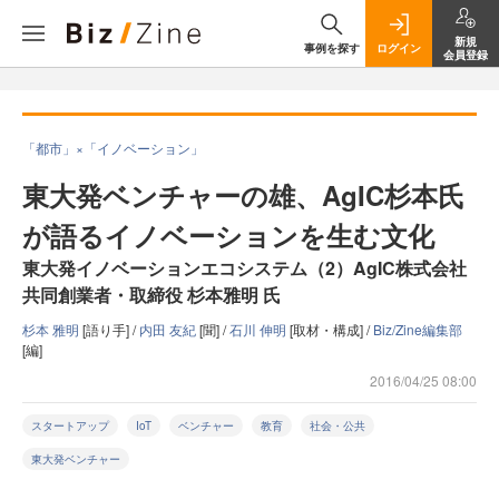
新規
事例を探す
ログイン
会員登録
「都市」×「イノベーション」
東大発ベンチャーの雄、AgIC杉本氏
が語るイノベーションを生む文化
東大発イノベーションエコシステム（2）AgIC株式会社
共同創業者・取締役 杉本雅明 氏
杉本 雅明
[語り手] /
内田 友紀
[聞] /
石川 伸明
[取材・構成] /
Biz/Zine編集部
[編]
2016/04/25 08:00
スタートアップ
IoT
ベンチャー
教育
社会・公共
東大発ベンチャー