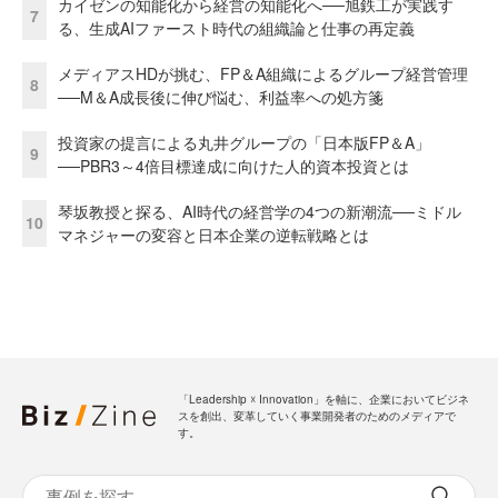
カイゼンの知能化から経営の知能化へ──旭鉄工が実践す
7
る、生成AIファースト時代の組織論と仕事の再定義
メディアスHDが挑む、FP＆A組織によるグループ経営管理
8
──M＆A成長後に伸び悩む、利益率への処方箋
投資家の提言による丸井グループの「日本版FP＆A」
9
──PBR3～4倍目標達成に向けた人的資本投資とは
琴坂教授と探る、AI時代の経営学の4つの新潮流──ミドル
10
マネジャーの変容と日本企業の逆転戦略とは
「Leadership ☓ Innovation」を軸に、企業においてビジネ
スを創出、変革していく事業開発者のためのメディアで
す。