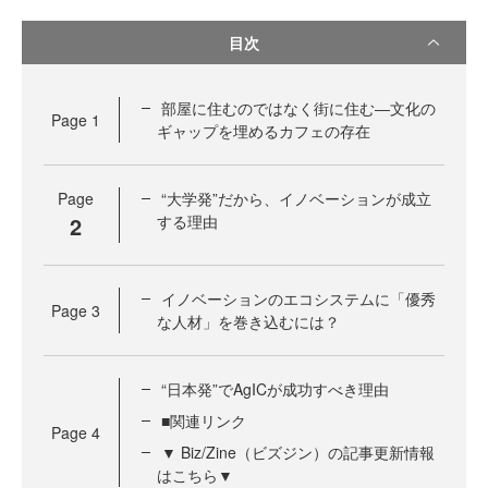
目次
部屋に住むのではなく街に住む―文化の
Page
1
ギャップを埋めるカフェの存在
Page
“大学発”だから、イノベーションが成立
2
する理由
イノベーションのエコシステムに「優秀
Page
3
な人材」を巻き込むには？
“日本発”でAgICが成功すべき理由
■関連リンク
Page
4
▼ Biz/Zine（ビズジン）の記事更新情報
はこちら▼