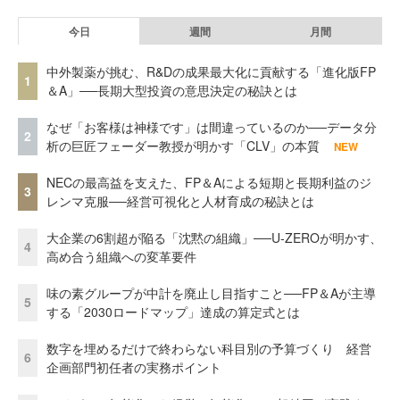
今日
週間
月間
中外製薬が挑む、R&Dの成果最大化に貢献する「進化版FP
1
＆A」──長期大型投資の意思決定の秘訣とは
なぜ「お客様は神様です」は間違っているのか──データ分
2
析の巨匠フェーダー教授が明かす「CLV」の本質
NEW
NECの最高益を支えた、FP＆Aによる短期と長期利益のジ
3
レンマ克服──経営可視化と人材育成の秘訣とは
大企業の6割超が陥る「沈黙の組織」──U-ZEROが明かす、
4
高め合う組織への変革要件
味の素グループが中計を廃止し目指すこと──FP＆Aが主導
5
する「2030ロードマップ」達成の算定式とは
数字を埋めるだけで終わらない科目別の予算づくり 経営
6
企画部門初任者の実務ポイント