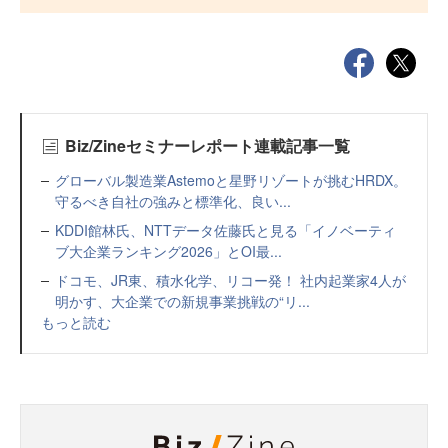
Biz/Zineセミナーレポート連載記事一覧
グローバル製造業Astemoと星野リゾートが挑むHRDX。
守るべき自社の強みと標準化、良い...
KDDI館林氏、NTTデータ佐藤氏と見る「イノベーティ
ブ大企業ランキング2026」とOI最...
ドコモ、JR東、積水化学、リコー発！ 社内起業家4人が
明かす、大企業での新規事業挑戦の“リ...
もっと読む