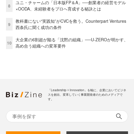
ユニ・チャームの「日本版FP＆A」──創業者の経営モデル
8
×OODA、未経験者をプロへ育成する秘訣とは
教科書にない“実践知”がCVCを救う。Counterpart Ventures
9
西条氏に聞く成功の条件
大企業の6割超が陥る「沈黙の組織」──U-ZEROが明かす、
10
高め合う組織への変革要件
「Leadership ☓ Innovation」を軸に、企業においてビジネ
スを創出、変革していく事業開発者のためのメディアで
す。