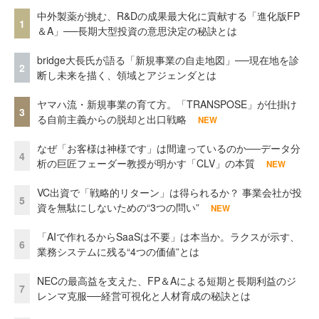
中外製薬が挑む、R&Dの成果最大化に貢献する「進化版FP
1
＆A」──長期大型投資の意思決定の秘訣とは
bridge大長氏が語る「新規事業の自走地図」──現在地を診
2
断し未来を描く、領域とアジェンダとは
ヤマハ流・新規事業の育て方。「TRANSPOSE」が仕掛け
3
る自前主義からの脱却と出口戦略
NEW
なぜ「お客様は神様です」は間違っているのか──データ分
4
析の巨匠フェーダー教授が明かす「CLV」の本質
NEW
VC出資で「戦略的リターン」は得られるか？ 事業会社が投
5
資を無駄にしないための“3つの問い”
NEW
「AIで作れるからSaaSは不要」は本当か。ラクスが示す、
6
業務システムに残る“4つの価値”とは
NECの最高益を支えた、FP＆Aによる短期と長期利益のジ
7
レンマ克服──経営可視化と人材育成の秘訣とは