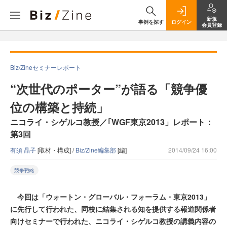
新規
事例を探す
ログイン
会員登録
Biz/Zineセミナーレポート
“次世代のポーター”が語る「競争優
位の構築と持続」
ニコライ・シゲルコ教授／｢WGF東京2013」レポート：
第3回
有須 晶子
[取材・構成] /
Biz/Zine編集部
[編]
2014/09/24 16:00
競争戦略
今回は「ウォートン・グローバル・フォーラム・東京2013」
に先行して行われた、同校に結集される知を提供する報道関係者
向けセミナーで行われた、ニコライ・シゲルコ教授の講義内容の