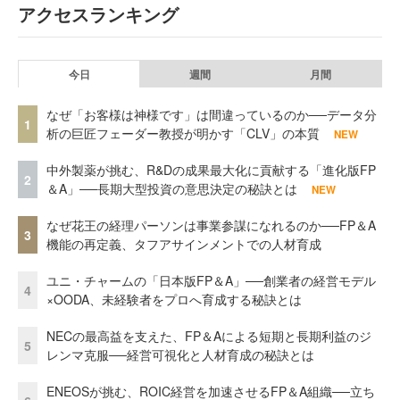
アクセスランキング
今日
週間
月間
なぜ「お客様は神様です」は間違っているのか──データ分
1
析の巨匠フェーダー教授が明かす「CLV」の本質
NEW
中外製薬が挑む、R&Dの成果最大化に貢献する「進化版FP
2
＆A」──長期大型投資の意思決定の秘訣とは
NEW
なぜ花王の経理パーソンは事業参謀になれるのか──FP＆A
3
機能の再定義、タフアサインメントでの人材育成
ユニ・チャームの「日本版FP＆A」──創業者の経営モデル
4
×OODA、未経験者をプロへ育成する秘訣とは
NECの最高益を支えた、FP＆Aによる短期と長期利益のジ
5
レンマ克服──経営可視化と人材育成の秘訣とは
ENEOSが挑む、ROIC経営を加速させるFP＆A組織──立ち