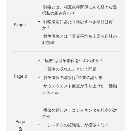
戦略とは、相互依存関係にある様々な選
択肢の組み合わせ
戦略策定にあたり検証すべき項目は何
Page
1
か？
競争優位とは「業界平均を上回る自社の
利益率」
“模倣”は競争優位を生み出すか？
「競争の収れん」という問題
Page
2
競争優位の源泉は｢企業の諸活動｣
サウスウエスト航空が作り上げた「活動
システム」
模倣の難しさ：コンチネンタル航空の対
抗例
Page
「システムの複雑性」が模倣を防ぐ
3