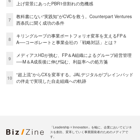
6
上げ背景にあったPBR1倍割れの危機感
教科書にない“実践知”がCVCを救う。Counterpart Ventures
7
西条氏に聞く成功の条件
キリングループの事業ポートフォリオ変革を支えるFP＆
8
A──コーポレートと事業会社の「戦略対話」とは？
メディアスHDが挑む、FP＆A組織によるグループ経営管理
9
──M＆A成長後に伸び悩む、利益率への処方箋
“超上流”からCXを変革する。JALデジタルがブレインパッド
10
の伴走で実現した自走組織への軌跡
「Leadership ☓ Innovation」を軸に、企業においてビジネ
スを創出、変革していく事業開発者のためのメディアで
す。