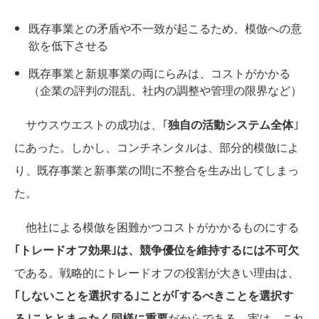
既存事業との矛盾や不一致が起こるため、模倣への意
欲を低下させる
既存事業と新規事業の両にらみは、コストがかかる
（企業の評判の混乱、社内の調整や管理の限界など）
サウスウエストの成功は、｢
独自の活動システム全体
｣
にあった。しかし、コンチネンタルは、部分的模倣によ
り、既存事業と新事業の間に不整合を生み出してしまっ
た。
他社による模倣を困難かつコストがかかるものにする
｢トレードオフ効果｣は、競争優位を維持するには不可欠
である。戦略的にトレードオフの役割が大きい理由は、
｢しないことを選択する｣ことが｢するべきことを選択す
る｣こととまったく同様に重要
だからである。実は、これ