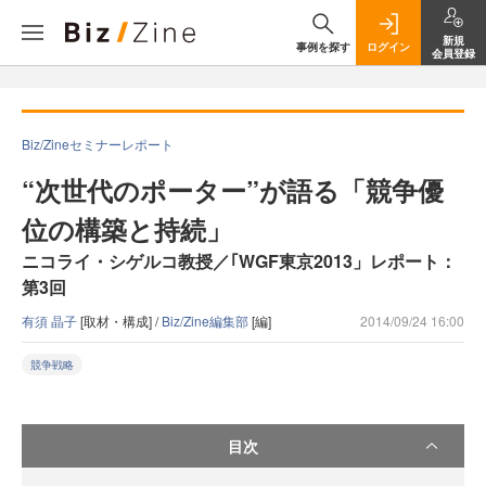
新規
事例を探す
ログイン
会員登録
Biz/Zineセミナーレポート
“次世代のポーター”が語る「競争優
位の構築と持続」
ニコライ・シゲルコ教授／｢WGF東京2013」レポート：
第3回
有須 晶子
[取材・構成] /
Biz/Zine編集部
[編]
2014/09/24 16:00
競争戦略
目次