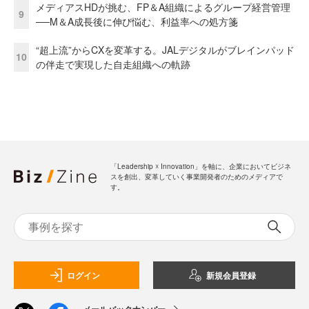
メディアスHDが挑む、FP＆A組織によるグループ経営管理
9
──M＆A成長後に伸び悩む、利益率への処方箋
“超上流”からCXを変革する。JALデジタルがブレインパッド
10
の伴走で実現した自走組織への軌跡
「Leadership ☓ Innovation」を軸に、企業においてビジネ
スを創出、変革していく事業開発者のためのメディアで
す。
ログイン
新規会員登録
メールバックナンバー