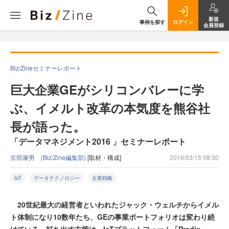
新規
事例を探す
ログイン
会員登録
Biz/Zineセミナーレポート
巨大企業GEがシリコンバレーに学
ぶ、イメルト改革の本気度を熊谷社
長が語った。
「データマネジメント2016 」セミナーレポート
京部康男 (Biz/Zine編集部)
[取材・構成]
2016/03/15 08:30
IoT
データテクノロジー
企業戦略
20世紀最大の経営者といわれたジャック・ウェルチからイメル
ト体制になり10数年たち、GEの事業ポートフォリオは変わり続