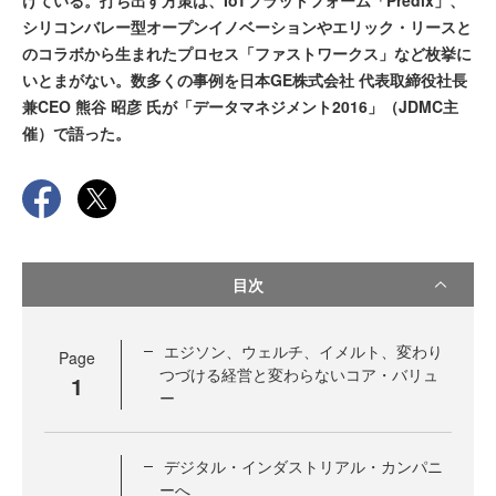
けている。打ち出す方策は、IoTプラットフォーム「Predix」、
シリコンバレー型オープンイノベーションやエリック・リースと
のコラボから生まれたプロセス「ファストワークス」など枚挙に
いとまがない。数多くの事例を日本GE株式会社 代表取締役社長
兼CEO 熊谷 昭彦 氏が「データマネジメント2016」（JDMC主
催）で語った。
目次
エジソン、ウェルチ、イメルト、変わり
Page
つづける経営と変わらないコア・バリュ
1
ー
デジタル・インダストリアル・カンパニ
ーへ