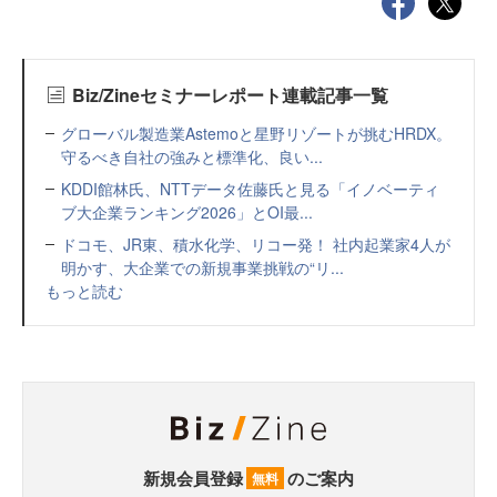
Biz/Zineセミナーレポート連載記事一覧
グローバル製造業Astemoと星野リゾートが挑むHRDX。
守るべき自社の強みと標準化、良い...
KDDI館林氏、NTTデータ佐藤氏と見る「イノベーティ
ブ大企業ランキング2026」とOI最...
ドコモ、JR東、積水化学、リコー発！ 社内起業家4人が
明かす、大企業での新規事業挑戦の“リ...
もっと読む
新規会員登録
のご案内
無料