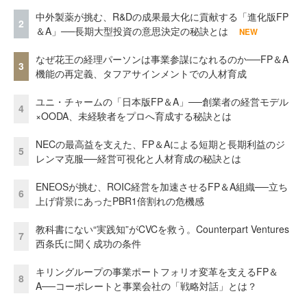
中外製薬が挑む、R&Dの成果最大化に貢献する「進化版FP
2
＆A」──長期大型投資の意思決定の秘訣とは
NEW
なぜ花王の経理パーソンは事業参謀になれるのか──FP＆A
3
機能の再定義、タフアサインメントでの人材育成
ユニ・チャームの「日本版FP＆A」──創業者の経営モデル
4
×OODA、未経験者をプロへ育成する秘訣とは
NECの最高益を支えた、FP＆Aによる短期と長期利益のジ
5
レンマ克服──経営可視化と人材育成の秘訣とは
ENEOSが挑む、ROIC経営を加速させるFP＆A組織──立ち
6
上げ背景にあったPBR1倍割れの危機感
教科書にない“実践知”がCVCを救う。Counterpart Ventures
7
西条氏に聞く成功の条件
キリングループの事業ポートフォリオ変革を支えるFP＆
8
A──コーポレートと事業会社の「戦略対話」とは？