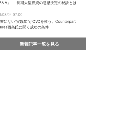
P＆A」──長期大型投資の意思決定の秘訣とは
/08/04 07:00
書にない“実践知”がCVCを救う。Counterpart
ntures西条氏に聞く成功の条件
新着記事一覧を見る