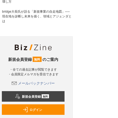
壊し方
bridge大長氏が語る「新規事業の自走地図」──
現在地を診断し未来を描く、領域とアジェンダと
は
新規会員登録
のご案内
無料
・全ての過去記事が閲覧できます
・会員限定メルマガを受信できます
メールバックナンバー
新規会員登録
無料
ログイン