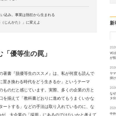
思い込み。事業は熱狂から生まれる
新
語（じんかた）」に変えよ
2026
む「優等生の罠」
VC
が投
2026
の著書『脱優等生のススメ』は、私が何度も読んで
ヤマ
掛け
Iに置き換わる時代をどう生きるか」というテーマ
2026
のものだと感じています。実際、多くの企業の方と
なぜ
口を揃えて「教科書どおりに進めてもうまくいかな
タ分
タートする」などの手法は取り入れているのに、な
2026
中外
つが、大企業の「採用」にあるのではないかと考えて