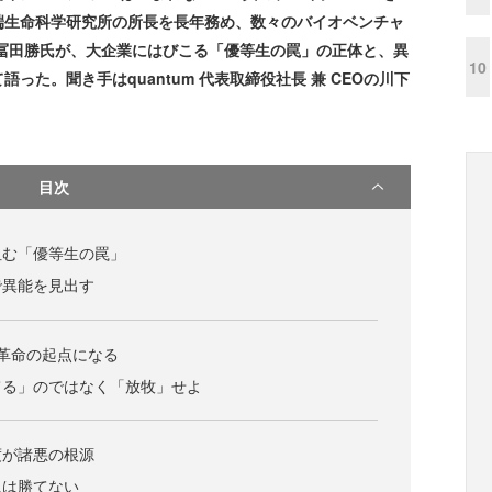
端生命科学研究所の所長を長年務め、数々のバイオベンチャ
冨田勝氏が、大企業にはびこる「優等生の罠」の正体と、異
10
た。聞き手はquantum 代表取締役社長 兼 CEOの川下
目次
阻む「優等生の罠」
で異能を見出す
革命の起点になる
てる」のではなく「放牧」せよ
度が諸悪の根源
には勝てない