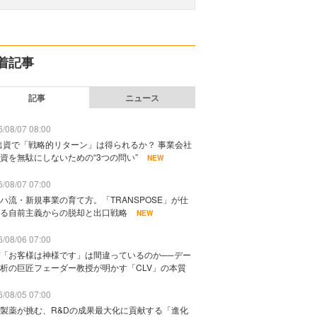
着記事
記事
ニュース
/08/07 08:00
出資で「戦略的リターン」は得られるか？ 事業会社
資を無駄にしないための“3つの問い”
NEW
/08/07 07:00
ハ流・新規事業の育て方。「TRANSPOSE」が仕
る自前主義からの脱却と出口戦略
NEW
/08/06 07:00
「お客様は神様です」は間違っているのか──デー
析の巨匠フェーダー教授が明かす「CLV」の本質
/08/05 07:00
製薬が挑む、R&Dの成果最大化に貢献する「進化