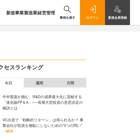
新規事業
製造業
経営管理
事例を探す
ログイン
新規
会員登録
クセスランキング
今日
週間
月間
中外製薬が挑む、R&Dの成果最大化に貢献する
「進化版FP＆A」──長期大型投資の意思決定の
秘訣とは
VC出資で「戦略的リターン」は得られるか？ 事
業会社が投資を無駄にしないための“3つの問い”
NEW