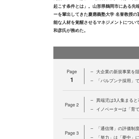
起こす条件とは」。山形県鶴岡市にある先
ーを輩出してきた慶應義塾大学 名誉教授の
能な人材を覚醒させるマネジメントについて語っ
和彦氏が務めた。
Page
大企業の新規事業を
1
「パルプンテ採用」
異端児は3人集まると
Page
2
イノベーターは「育
「通信簿」の評価制
Page
3
「努力」は「夢中」