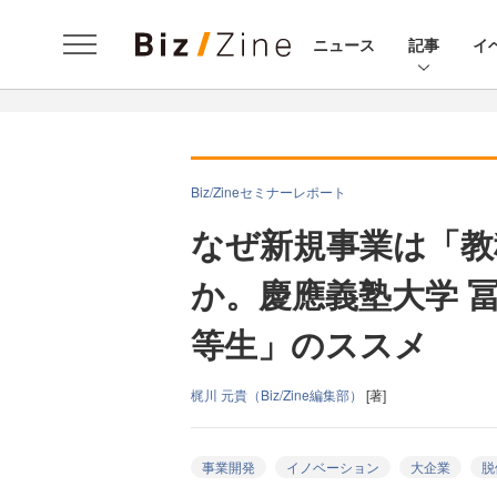
ニュース
記事
イ
Biz/Zineセミナーレポート
なぜ新規事業は「教
か。慶應義塾大学 
等生」のススメ
梶川 元貴（Biz/Zine編集部）
[著]
事業開発
イノベーション
大企業
脱