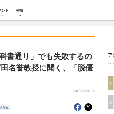
ベント
特集
科書通り」でも失敗するの
ア
冨田名誉教授に聞く、「脱優
1
2026/02/27 07:00
2
優等生