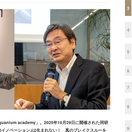
3
4
5
6
7
8
ntum academy」。2025年10月29日に開催された同研
9
的イノベーション｣は生まれない！ 真のブレイクスルーを