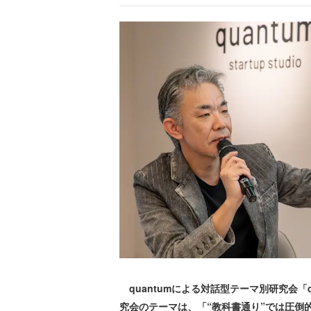
quantumによる対話型テーマ別研究会「qua
究会のテーマは、「“教科書通り”では圧倒