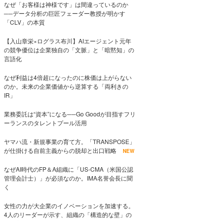
なぜ「お客様は神様です」は間違っているのか
──データ分析の巨匠フェーダー教授が明かす
「CLV」の本質
【入山章栄×ログラス布川】AIエージェント元年
の競争優位は企業独自の「文脈」と「暗黙知」の
言語化
なぜ利益は4倍超になったのに株価は上がらない
のか。未来の企業価値から逆算する「両利きの
IR」
業務委託は“資本”になる──Go Goodが目指すフリ
ーランスのタレントプール活用
ヤマハ流・新規事業の育て方。「TRANSPOSE」
が仕掛ける自前主義からの脱却と出口戦略
NEW
なぜAI時代のFP＆A組織に「US-CMA（米国公認
管理会計士）」が必須なのか。IMA名誉会長に聞
く
女性の力が大企業のイノベーションを加速する。
4人のリーダーが示す、組織の「構造的な壁」の