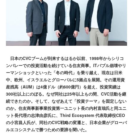
日本のCVCブームが到来するはるか以前、1998年からシリコ
ンバレーでの投資活動を続けている住友商事。ITバブル崩壊やリ
ーマンショックといった「冬の時代」を乗り越え、現在は日米
中、欧州、イスラエルとグローバルに5拠点を展開。その運用資
産残高（AUM）は4億ドル（約600億円）を超え、投資実績は
300社以上にのぼる。なぜ同社は25年以上もの間、CVC活動を継
続できたのか。そして、なぜあえて「投資テーマ」を固定しない
のか。住友商事新事業投資第一ユニット長の内村直哉氏と同ユニ
ット長代理の志津由彦氏に、Third Ecosystem 代表取締役CEO
の小宮昌人氏が、同社のCVC戦略の変遷と、日本企業がグローバ
ルエコシステムで勝つための要諦を聞いた。