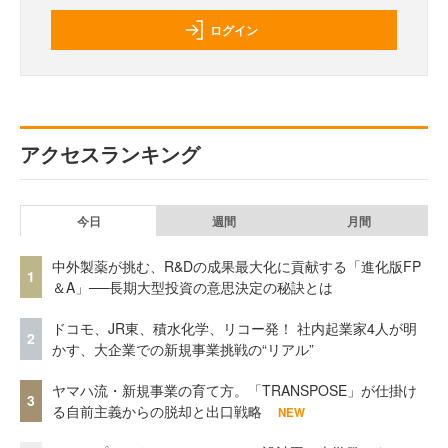
ログイン
アクセスランキング
今日
週間
月間
中外製薬が挑む、R&Dの成果最大化に貢献する「進化版FP
1
＆A」──長期大型投資の意思決定の秘訣とは
ドコモ、JR東、積水化学、リコー発！ 社内起業家4人が明
2
かす、大企業での新規事業挑戦の“リアル”
ヤマハ流・新規事業の育て方。「TRANSPOSE」が仕掛け
3
る自前主義からの脱却と出口戦略
NEW