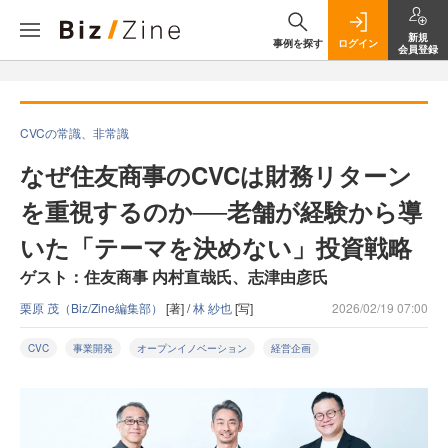
新規
事例を探す
ログイン
会員登録
CVCの常識、非常識
なぜ住友商事のCVCは財務リターン
を重視するのか──老舗が経験から導
いた「テーマを決めない」投資戦略
ゲスト：住友商事 内村直哉氏、志津由彦氏
栗原 茂（Biz/Zine編集部）
[著] /
林 紗也
[写]
2026/02/19 07:00
CVC
事業開発
オープンイノベーション
経営企画