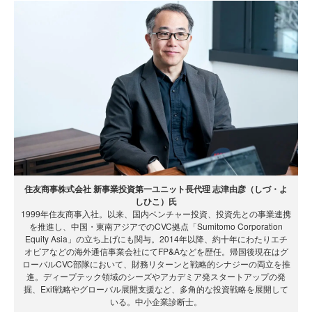
住友商事株式会社 新事業投資第一ユニット長代理 志津由彦（しづ・よ
しひこ）氏
1999年住友商事入社。以来、国内ベンチャー投資、投資先との事業連携
を推進し、中国・東南アジアでのCVC拠点「Sumitomo Corporation
Equity Asia」の立ち上げにも関与。2014年以降、約十年にわたりエチ
オピアなどの海外通信事業会社にてFP&Aなどを歴任。帰国後現在はグ
ローバルCVC部隊において、財務リターンと戦略的シナジーの両立を推
進。ディープテック領域のシーズやアカデミア発スタートアップの発
掘、Exit戦略やグローバル展開支援など、多角的な投資戦略を展開して
いる。中小企業診断士。