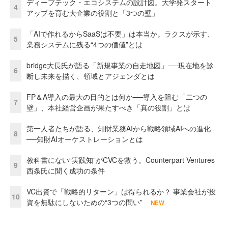
ディープテック・エコシステムの設計図。大学発スタート
4
アップを育む大企業の役割と「3つの壁」
「AIで作れるからSaaSは不要」は本当か。ラクスが示す、
5
業務システムに残る“4つの価値”とは
bridge大長氏が語る「新規事業の自走地図」──現在地を診
6
断し未来を描く、領域とアジェンダとは
FP＆A導入の最大の目的とは何か──導入を阻む「二つの
7
壁」、本社経営企画が果たすべき「真の役割」とは
第一人者たちが語る、知財業務AIから戦略領域AIへの進化
8
──知財AIオーケストレーションとは
教科書にない“実践知”がCVCを救う。Counterpart Ventures
9
西条氏に聞く成功の条件
VC出資で「戦略的リターン」は得られるか？ 事業会社が投
10
資を無駄にしないための“3つの問い”
NEW