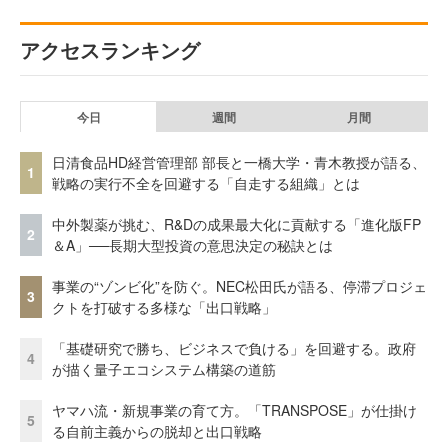
アクセスランキング
今日
週間
月間
日清食品HD経営管理部 部長と一橋大学・青木教授が語る、
1
戦略の実行不全を回避する「自走する組織」とは
中外製薬が挑む、R&Dの成果最大化に貢献する「進化版FP
2
＆A」──長期大型投資の意思決定の秘訣とは
事業の“ゾンビ化”を防ぐ。NEC松田氏が語る、停滞プロジェ
3
クトを打破する多様な「出口戦略」
「基礎研究で勝ち、ビジネスで負ける」を回避する。政府
4
が描く量子エコシステム構築の道筋
ヤマハ流・新規事業の育て方。「TRANSPOSE」が仕掛け
5
る自前主義からの脱却と出口戦略