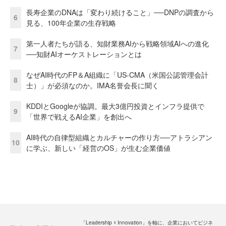
長寿企業のDNAは「変わり続けること」──DNPの調査から
6
見る、100年企業の生存戦略
第一人者たちが語る、知財業務AIから戦略領域AIへの進化
7
──知財AIオーケストレーションとは
なぜAI時代のFP＆A組織に「US-CMA（米国公認管理会計
8
士）」が必須なのか。IMA名誉会長に聞く
KDDIとGoogleが協調。最大3億円投資とインフラ提供で
9
「世界で戦えるAI企業」を創出へ
AI時代の自律型組織とカルチャーの作り方──アトラシアン
10
に学ぶ、新しい「経営のOS」が生む企業価値
「Leadership ☓ Innovation」を軸に、企業においてビジネ