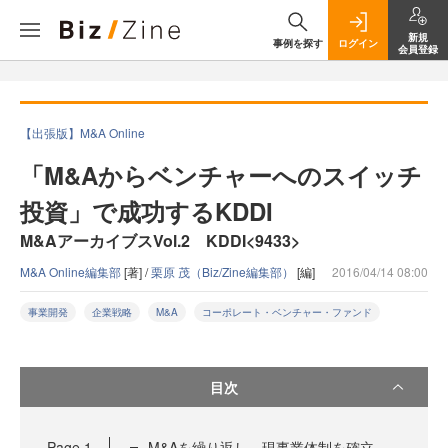
新規
事例を探す
ログイン
会員登録
【出張版】M&A Online
「M&Aからベンチャーへのスイッチ
投資」で成功するKDDI
M&AアーカイブスVol.2 KDDI<9433>
M&A Online編集部
[著] /
栗原 茂（Biz/Zine編集部）
[編]
2016/04/14 08:00
事業開発
企業戦略
M&A
コーポレート・ベンチャー・ファンド
目次
Page
1
M&Aを繰り返し、現事業体制を確立