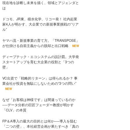
現在地を診断し未来を描く、領域とアジェンダと
は
ドコモ、JR東、積水化学、リコー発！ 社内起業
家4人が明かす、大企業での新規事業挑戦の“リア
ル”
ヤマハ流・新規事業の育て方。「TRANSPOSE」
が仕掛ける自前主義からの脱却と出口戦略
NEW
ディープテック・エコシステムの設計図。大学発
スタートアップを育む大企業の役割と「3つの
壁」
VC出資で「戦略的リターン」は得られるか？ 事
業会社が投資を無駄にしないための“3つの問い”
NEW
なぜ「お客様は神様です」は間違っているのか
──データ分析の巨匠フェーダー教授が明かす
「CLV」の本質
FP＆A導入の最大の目的とは何か──導入を阻む
「二つの壁」、本社経営企画が果たすべき「真の