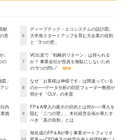
貢献
ディープテック・エコシステムの設計図。
資の意
6
大学発スタートアップを育む大企業の役割
と「3つの壁」
当か。
VC出資で「戦略的リターン」は得られる
つの
7
か？ 事業会社が投資を無駄にしないため
の“3つの問い”
NEW
地図」
なぜ「お客様は神様です」は間違っている
とアジ
8
のか──データ分析の巨匠フェーダー教授が
明かす「CLV」の本質
 社内
FP＆A導入の最大の目的とは何か──導入を
事業挑
9
阻む「二つの壁」、本社経営企画が果たす
べき「真の役割」とは
旭化成のFP＆Aが導く事業ポートフォリオ
から
10
変革──CFO傘下の経営企画と経理財務によ