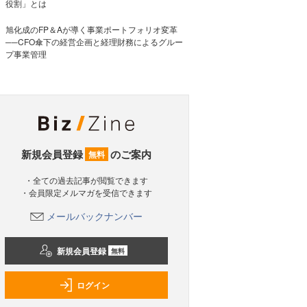
役割」とは
旭化成のFP＆Aが導く事業ポートフォリオ変革
──CFO傘下の経営企画と経理財務によるグルー
プ事業管理
新規会員登録
のご案内
無料
・全ての過去記事が閲覧できます
・会員限定メルマガを受信できます
メールバックナンバー
新規会員登録
無料
ログイン