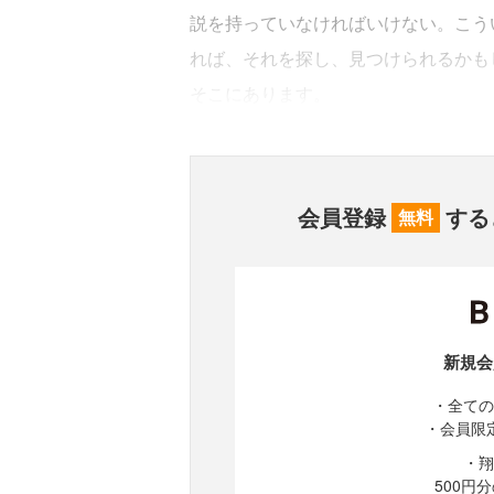
説を持っていなければいけない。こう
れば、それを探し、見つけられるかも
そこにあります。
会員登録
する
無料
新規会
・全ての
・会員限
・翔
500円