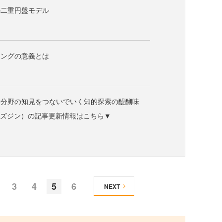
の二重円盤モデル
ィングの意義とは
学分野の知見をつないでいく知的探索の醍醐味
ne（ビズジン）の記事更新情報はこちら▼
3
4
5
6
NEXT