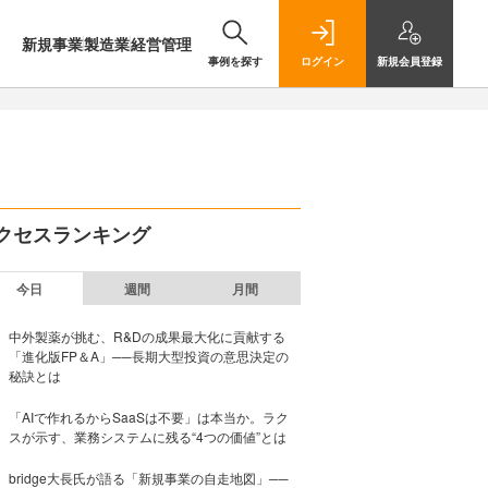
新規事業
製造業
経営管理
事例を探す
ログイン
新規
会員登録
クセスランキング
今日
週間
月間
中外製薬が挑む、R&Dの成果最大化に貢献する
「進化版FP＆A」──長期大型投資の意思決定の
秘訣とは
「AIで作れるからSaaSは不要」は本当か。ラク
スが示す、業務システムに残る“4つの価値”とは
bridge大長氏が語る「新規事業の自走地図」──