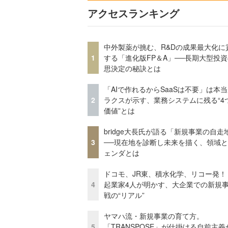
アクセスランキング
中外製薬が挑む、R&Dの成果最大化に
1
する「進化版FP＆A」──長期大型投
思決定の秘訣とは
「AIで作れるからSaaSは不要」は本
2
ラクスが示す、業務システムに残る“4
価値”とは
bridge大長氏が語る「新規事業の自走
3
──現在地を診断し未来を描く、領域
ェンダとは
ドコモ、JR東、積水化学、リコー発！
4
起業家4人が明かす、大企業での新規
戦の“リアル”
ヤマハ流・新規事業の育て方。
5
「TRANSPOSE」が仕掛ける自前主義