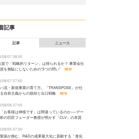
着記事
記事
ニュース
/08/07 08:00
出資で「戦略的リターン」は得られるか？ 事業会社
資を無駄にしないための“3つの問い”
NEW
/08/07 07:00
ハ流・新規事業の育て方。「TRANSPOSE」が仕
る自前主義からの脱却と出口戦略
NEW
/08/06 07:00
「お客様は神様です」は間違っているのか──デー
析の巨匠フェーダー教授が明かす「CLV」の本質
/08/05 07:00
製薬が挑む、R&Dの成果最大化に貢献する「進化