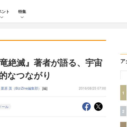
ベント
特集
竜絶滅』著者が語る、宇宙
ア
的なつながり
/
栗原 茂（Biz/Zine編集部）
[編]
2016/08/25 07:00
1
ドール
2