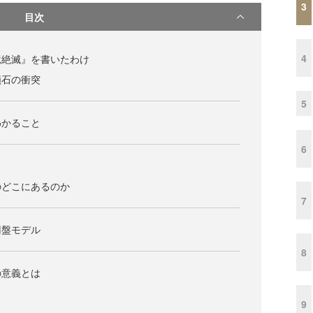
3
目次
4
竜絶滅』を書いたわけ
隕石の衝突
5
わかること
6
のどこにあるのか
7
円盤モデル
8
の意義とは
9