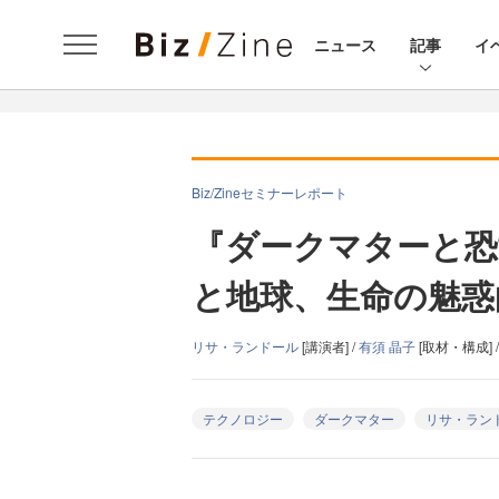
ニュース
記事
イ
Biz/Zineセミナーレポート
『ダークマターと恐
と地球、生命の魅惑
リサ・ランドール
[講演者] /
有須 晶子
[取材・構成] 
テクノロジー
ダークマター
リサ・ラン