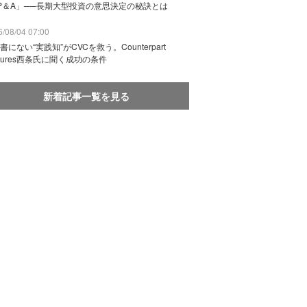
P＆A」──長期大型投資の意思決定の秘訣とは
/08/04 07:00
書にない“実践知”がCVCを救う。Counterpart
ntures西条氏に聞く成功の条件
新着記事一覧を見る