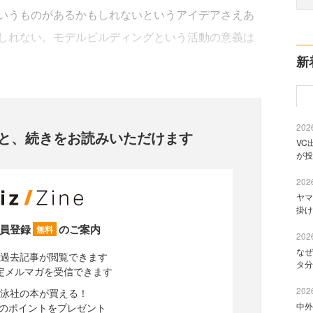
いうものがあるかもしれないというアイデアさえあ
しれない。モデルビルディングという活動の意義は
新
2026
と、
続きをお読みいただけます
VC
が投
2026
ヤマ
掛け
員登録
のご案内
無料
2026
なぜ
過去記事が閲覧できます
タ分
定メルマガを受信できます
2026
泳社の本が買える！
中外
分のポイントをプレゼント