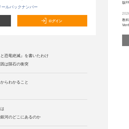
版F
メールバックナンバー
2026
教科
ログイン
Ve
ーと恐竜絶滅』を書いたわけ
原因は隕石の衝突
ーからわかること
とは
は銀河のどこにあるのか