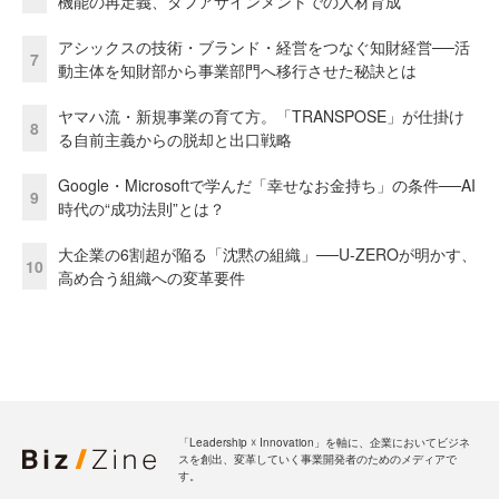
機能の再定義、タフアサインメントでの人材育成
アシックスの技術・ブランド・経営をつなぐ知財経営──活
7
動主体を知財部から事業部門へ移行させた秘訣とは
ヤマハ流・新規事業の育て方。「TRANSPOSE」が仕掛け
8
る自前主義からの脱却と出口戦略
Google・Microsoftで学んだ「幸せなお金持ち」の条件──AI
9
時代の“成功法則”とは？
大企業の6割超が陥る「沈黙の組織」──U-ZEROが明かす、
10
高め合う組織への変革要件
「Leadership ☓ Innovation」を軸に、企業においてビジネ
スを創出、変革していく事業開発者のためのメディアで
す。