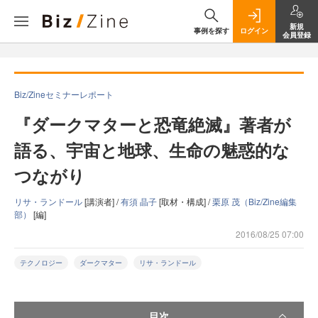
新規
事例を探す
ログイン
会員登録
Biz/Zineセミナーレポート
『ダークマターと恐竜絶滅』著者が
語る、宇宙と地球、生命の魅惑的な
つながり
リサ・ランドール
[講演者] /
有須 晶子
[取材・構成] /
栗原 茂（Biz/Zine編集
部）
[編]
2016/08/25 07:00
テクノロジー
ダークマター
リサ・ランドール
目次