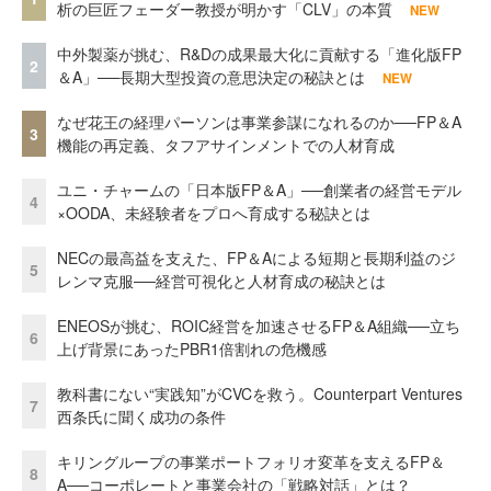
析の巨匠フェーダー教授が明かす「CLV」の本質
NEW
中外製薬が挑む、R&Dの成果最大化に貢献する「進化版FP
2
＆A」──長期大型投資の意思決定の秘訣とは
NEW
なぜ花王の経理パーソンは事業参謀になれるのか──FP＆A
3
機能の再定義、タフアサインメントでの人材育成
ユニ・チャームの「日本版FP＆A」──創業者の経営モデル
4
×OODA、未経験者をプロへ育成する秘訣とは
NECの最高益を支えた、FP＆Aによる短期と長期利益のジ
5
レンマ克服──経営可視化と人材育成の秘訣とは
ENEOSが挑む、ROIC経営を加速させるFP＆A組織──立ち
6
上げ背景にあったPBR1倍割れの危機感
教科書にない“実践知”がCVCを救う。Counterpart Ventures
7
西条氏に聞く成功の条件
キリングループの事業ポートフォリオ変革を支えるFP＆
8
A──コーポレートと事業会社の「戦略対話」とは？