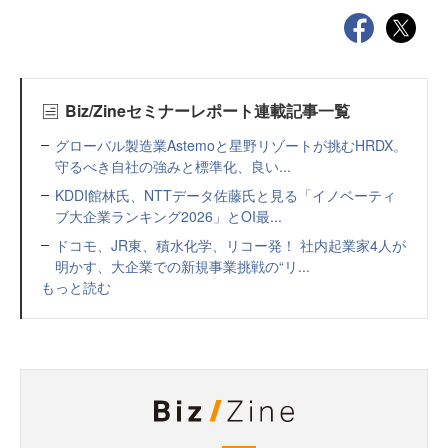
Biz/Zineセミナーレポート連載記事一覧
グローバル製造業Astemoと星野リゾートが挑むHRDX。
守るべき自社の強みと標準化、良い...
KDDI館林氏、NTTデータ佐藤氏と見る「イノベーティ
ブ大企業ランキング2026」とOI最...
ドコモ、JR東、積水化学、リコー発！ 社内起業家4人が
明かす、大企業での新規事業挑戦の“リ...
もっと読む