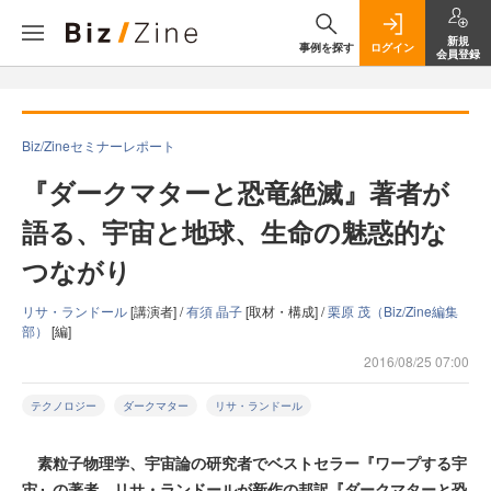
新規
事例を探す
ログイン
会員登録
Biz/Zineセミナーレポート
『ダークマターと恐竜絶滅』著者が
語る、宇宙と地球、生命の魅惑的な
つながり
リサ・ランドール
[講演者] /
有須 晶子
[取材・構成] /
栗原 茂（Biz/Zine編集
部）
[編]
2016/08/25 07:00
テクノロジー
ダークマター
リサ・ランドール
素粒子物理学、宇宙論の研究者でベストセラー『ワープする宇
宙』の著者、リサ・ランドールが新作の邦訳『ダークマターと恐