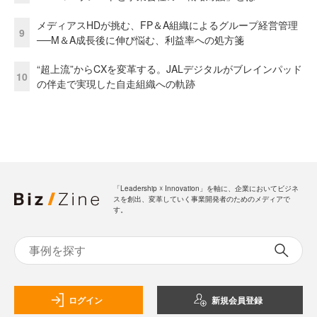
メディアスHDが挑む、FP＆A組織によるグループ経営管理
9
──M＆A成長後に伸び悩む、利益率への処方箋
“超上流”からCXを変革する。JALデジタルがブレインパッド
10
の伴走で実現した自走組織への軌跡
「Leadership ☓ Innovation」を軸に、企業においてビジネ
スを創出、変革していく事業開発者のためのメディアで
す。
ログイン
新規会員登録