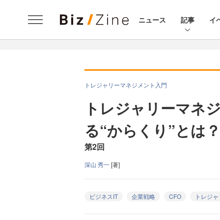
ニュース
記事
イ
トレジャリーマネジメント入門
トレジャリーマネ
る“からくり”とは
第2回
深山 秀一
[著]
ビジネスIT
企業戦略
CFO
トレジャ