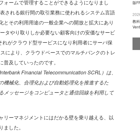
フォームで管理することができるようになりまし
版F
に代表される銀行間の取引業務に使われるシステム言語
2026
教科
化とその利用用途の一般企業への開放と拡大にあり
Ve
データやり取りしか必要ない顧客向けの安価なサービ
12年にはそれがクラウド型サービスになり利用者にサーバ保
2 のリリースにより、クラウドベースでのマルチバンクのトレ
に普及していったのです。
Interbank Financial Telecommunication SCRL）は、
の機械化、合理化および自動処理化を推進するた
るメッセージをコンピュータと通信回線を利用して
ャリーマネジメントにはだかる壁を乗り越える、以
りました。