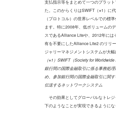
支払指示等をまとめて一つのプラット
た。このからくりはSWIFT（※1）
（プロトコル）の世界レベルでの標準
ます。特に2008年、低ボリュームの
スであるAlliance Liteや、20
有を不要にしたAlliance Lite
ジャリーマネジメントシステムが大幅
（※1）SWIFT（Society for Worldwide 
銀行間の国際金融取引に係る事務処理
め、参加銀行間の国際金融取引に関す
伝送するネットワークシステム
その効果としてグローバルなトレジ
下のようなことが実現できるようにな