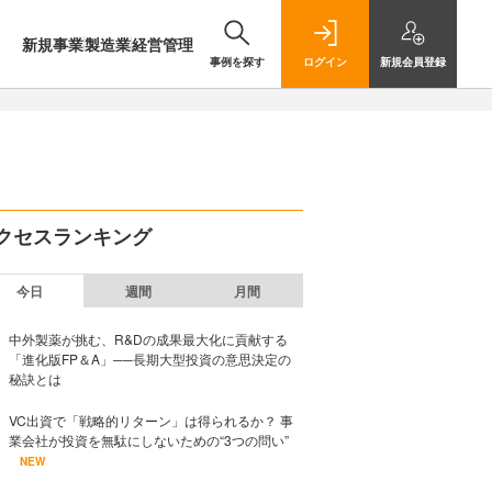
新規事業
製造業
経営管理
事例を探す
ログイン
新規
会員登録
クセスランキング
今日
週間
月間
中外製薬が挑む、R&Dの成果最大化に貢献する
「進化版FP＆A」──長期大型投資の意思決定の
秘訣とは
VC出資で「戦略的リターン」は得られるか？ 事
業会社が投資を無駄にしないための“3つの問い”
NEW