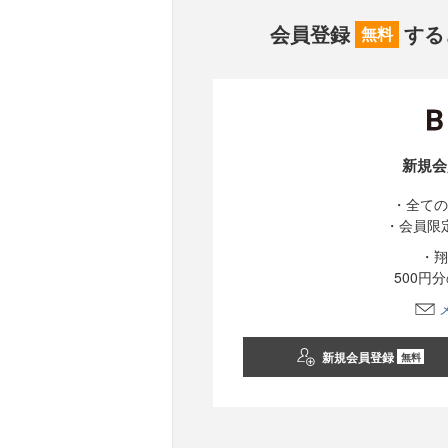
会員登録
する
無料
新規会
・全ての
・会員限
・翔
500円
新規会員登録
無料