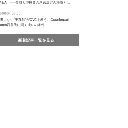
P＆A」──長期大型投資の意思決定の秘訣とは
/08/04 07:00
書にない“実践知”がCVCを救う。Counterpart
ntures西条氏に聞く成功の条件
新着記事一覧を見る