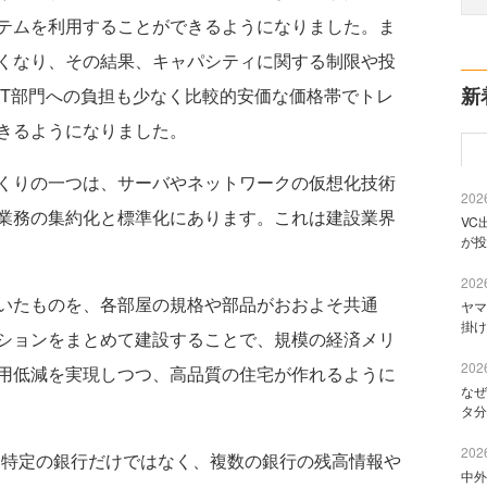
テムを利用することができるようになりました。ま
くなり、その結果、キャパシティに関する制限や投
新
IT部門への負担も少なく比較的安価な価格帯でトレ
きるようになりました。
くりの一つは、サーバやネットワークの仮想化技術
2026
業務の集約化と標準化にあります。これは建設業界
VC
が投
2026
いたものを、各部屋の規格や部品がおおよそ共通
ヤマ
掛け
ションをまとめて建設することで、規模の経済メリ
2026
用低減を実現しつつ、高品質の住宅が作れるように
なぜ
タ分
2026
り、特定の銀行だけではなく、複数の銀行の残高情報や
中外