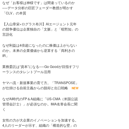
なぜ「お客様は神様です」は間違っているのか
──データ分析の巨匠フェーダー教授が明かす
「CLV」の本質
【入山章栄×ログラス布川】AIエージェント元年
の競争優位は企業独自の「文脈」と「暗黙知」の
言語化
なぜ利益は4倍超になったのに株価は上がらない
のか。未来の企業価値から逆算する「両利きの
IR」
業務委託は“資本”になる──Go Goodが目指すフリ
ーランスのタレントプール活用
ヤマハ流・新規事業の育て方。「TRANSPOSE」
が仕掛ける自前主義からの脱却と出口戦略
NEW
なぜAI時代のFP＆A組織に「US-CMA（米国公認
管理会計士）」が必須なのか。IMA名誉会長に聞
く
女性の力が大企業のイノベーションを加速する。
4人のリーダーが示す、組織の「構造的な壁」の