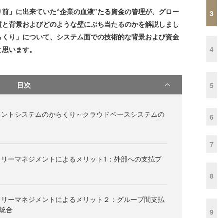
前」に出来ていた“企業の血液”たる資金の管理が、グロー
3
質と背景およびどのような壁にぶち当たるのかを解説しまし
らくり」について、システム面での技術的な背景および資金
4
と思います。
目次
5
メントシステムのからくり～クラウドベースシステムの
6
7
ャリーマネジメントによるメリット1：外部への支払プ
8
ャリーマネジメントによるメリット２：グループ間支払
統合
9