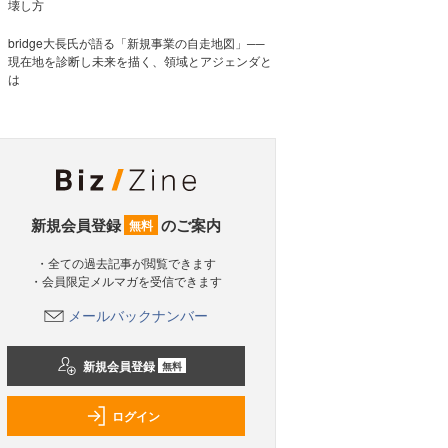
壊し方
bridge大長氏が語る「新規事業の自走地図」──
現在地を診断し未来を描く、領域とアジェンダと
は
新規会員登録
のご案内
無料
・全ての過去記事が閲覧できます
・会員限定メルマガを受信できます
メールバックナンバー
新規会員登録
無料
ログイン