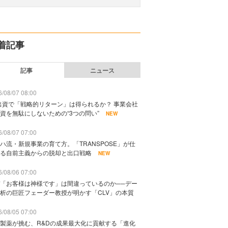
着記事
記事
ニュース
/08/07 08:00
出資で「戦略的リターン」は得られるか？ 事業会社
資を無駄にしないための“3つの問い”
NEW
/08/07 07:00
ハ流・新規事業の育て方。「TRANSPOSE」が仕
る自前主義からの脱却と出口戦略
NEW
/08/06 07:00
「お客様は神様です」は間違っているのか──デー
析の巨匠フェーダー教授が明かす「CLV」の本質
/08/05 07:00
製薬が挑む、R&Dの成果最大化に貢献する「進化