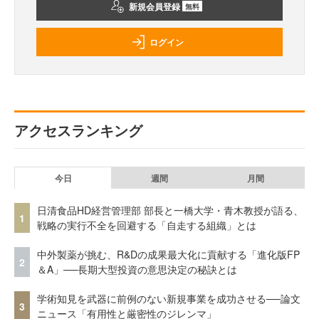
新規会員登録
無料
ログイン
アクセスランキング
今日
週間
月間
日清食品HD経営管理部 部長と一橋大学・青木教授が語る、
1
戦略の実行不全を回避する「自走する組織」とは
中外製薬が挑む、R&Dの成果最大化に貢献する「進化版FP
2
＆A」──長期大型投資の意思決定の秘訣とは
学術知見を武器に前例のない新規事業を成功させる──論文
3
ニュース「有用性と厳密性のジレンマ」