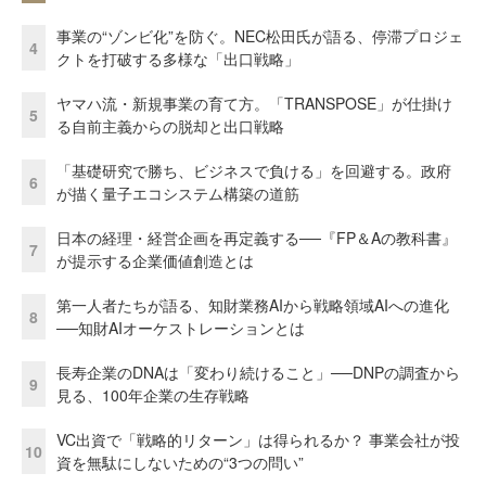
事業の“ゾンビ化”を防ぐ。NEC松田氏が語る、停滞プロジェ
4
クトを打破する多様な「出口戦略」
ヤマハ流・新規事業の育て方。「TRANSPOSE」が仕掛け
5
る自前主義からの脱却と出口戦略
「基礎研究で勝ち、ビジネスで負ける」を回避する。政府
6
が描く量子エコシステム構築の道筋
日本の経理・経営企画を再定義する──『FP＆Aの教科書』
7
が提示する企業価値創造とは
第一人者たちが語る、知財業務AIから戦略領域AIへの進化
8
──知財AIオーケストレーションとは
長寿企業のDNAは「変わり続けること」──DNPの調査から
9
見る、100年企業の生存戦略
VC出資で「戦略的リターン」は得られるか？ 事業会社が投
10
資を無駄にしないための“3つの問い”