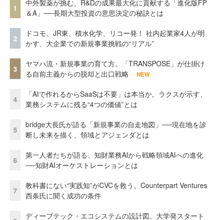
中外製薬が挑む、R&Dの成果最大化に貢献する「進化版FP
1
＆A」──長期大型投資の意思決定の秘訣とは
ドコモ、JR東、積水化学、リコー発！ 社内起業家4人が明
2
かす、大企業での新規事業挑戦の“リアル”
ヤマハ流・新規事業の育て方。「TRANSPOSE」が仕掛け
3
る自前主義からの脱却と出口戦略
NEW
「AIで作れるからSaaSは不要」は本当か。ラクスが示す、
4
業務システムに残る“4つの価値”とは
bridge大長氏が語る「新規事業の自走地図」──現在地を診
5
断し未来を描く、領域とアジェンダとは
第一人者たちが語る、知財業務AIから戦略領域AIへの進化
6
──知財AIオーケストレーションとは
教科書にない“実践知”がCVCを救う。Counterpart Ventures
7
西条氏に聞く成功の条件
ディープテック・エコシステムの設計図。大学発スタート