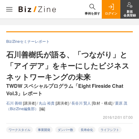
新規
事例を探す
ログイン
会員登録
Biz/Zineセミナーレポート
石川善樹氏が語る、「つながり」と
「アイデア」をキーにしたビジネス
ネットワーキングの未来
TWDW スペシャルプログラム「Eight Fireside Chat
Vol.3」レポート
石川 善樹
[講演者] /
丸山 裕貴
[講演者] /
長谷川 賢人
[取材・構成] /
栗原 茂
（Biz/Zine編集部）
[編]
2016/12/01 07:00
ワークスタイル
事業開発
ダンバー数
長寿命化
ライフシフト