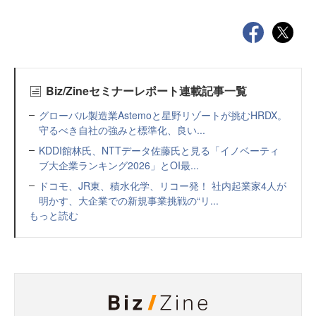
Biz/Zineセミナーレポート連載記事一覧
グローバル製造業Astemoと星野リゾートが挑むHRDX。
守るべき自社の強みと標準化、良い...
KDDI館林氏、NTTデータ佐藤氏と見る「イノベーティ
ブ大企業ランキング2026」とOI最...
ドコモ、JR東、積水化学、リコー発！ 社内起業家4人が
明かす、大企業での新規事業挑戦の“リ...
もっと読む