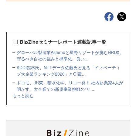
Biz/Zineセミナーレポート連載記事一覧
グローバル製造業Astemoと星野リゾートが挑むHRDX。
守るべき自社の強みと標準化、良い...
KDDI館林氏、NTTデータ佐藤氏と見る「イノベーティ
ブ大企業ランキング2026」とOI最...
ドコモ、JR東、積水化学、リコー発！ 社内起業家4人が
明かす、大企業での新規事業挑戦の“リ...
もっと読む