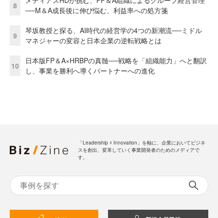
メディアスHDが挑む、FP＆A組織によるグループ経営管理
8
──M＆A成長後に伸び悩む、利益率への処方箋
琴坂教授と探る、AI時代の経営学の4つの新潮流──ミドル
9
マネジャーの変容と日本企業の逆転戦略とは
日本版FP＆A×HRBPの真髄──戦略を「組織能力」へと翻訳
10
し、事業を勝利へ導くパートナーへの進化
「Leadership ☓ Innovation」を軸に、企業においてビジネ
スを創出、変革していく事業開発者のためのメディアで
す。