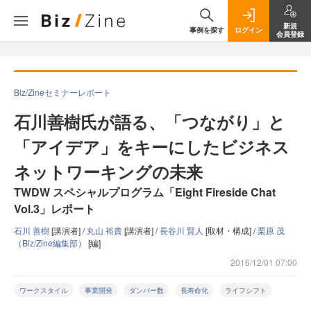
新規
事例を探す
ログイン
会員登録
Biz/Zineセミナーレポート
石川善樹氏が語る、「つながり」と
「アイデア」をキーにしたビジネス
ネットワーキングの未来
TWDW スペシャルプログラム「Eight Fireside Chat
Vol.3」レポート
石川 善樹
[講演者] /
丸山 裕貴
[講演者] /
長谷川 賢人
[取材・構成] /
栗原 茂
（Biz/Zine編集部）
[編]
2016/12/01 07:00
ワークスタイル
事業開発
ダンバー数
長寿命化
ライフシフト