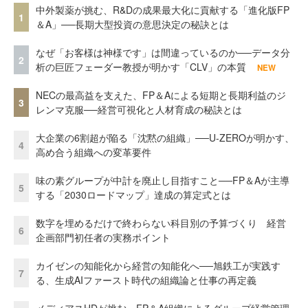
中外製薬が挑む、R&Dの成果最大化に貢献する「進化版FP
1
＆A」──長期大型投資の意思決定の秘訣とは
なぜ「お客様は神様です」は間違っているのか──データ分
2
析の巨匠フェーダー教授が明かす「CLV」の本質
NEW
NECの最高益を支えた、FP＆Aによる短期と長期利益のジ
3
レンマ克服──経営可視化と人材育成の秘訣とは
大企業の6割超が陥る「沈黙の組織」──U-ZEROが明かす、
4
高め合う組織への変革要件
味の素グループが中計を廃止し目指すこと──FP＆Aが主導
5
する「2030ロードマップ」達成の算定式とは
数字を埋めるだけで終わらない科目別の予算づくり 経営
6
企画部門初任者の実務ポイント
カイゼンの知能化から経営の知能化へ──旭鉄工が実践す
7
る、生成AIファースト時代の組織論と仕事の再定義