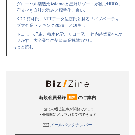
グローバル製造業Astemoと星野リゾートが挑むHRDX。
守るべき自社の強みと標準化、良い...
KDDI館林氏、NTTデータ佐藤氏と見る「イノベーティ
ブ大企業ランキング2026」とOI最...
ドコモ、JR東、積水化学、リコー発！ 社内起業家4人が
明かす、大企業での新規事業挑戦の“リ...
もっと読む
新規会員登録
のご案内
無料
・全ての過去記事が閲覧できます
・会員限定メルマガを受信できます
メールバックナンバー