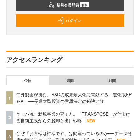
新規会員登録
無料
ログイン
アクセスランキング
今日
週間
月間
中外製薬が挑む、R&Dの成果最大化に貢献する「進化版FP
1
＆A」──長期大型投資の意思決定の秘訣とは
ヤマハ流・新規事業の育て方。「TRANSPOSE」が仕掛け
2
る自前主義からの脱却と出口戦略
NEW
なぜ「お客様は神様です」は間違っているのか──データ分
3
析の巨匠フェーダー教授が明かす「CLV」の本質