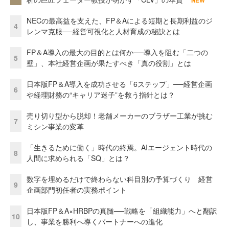
NEW
NECの最高益を支えた、FP＆Aによる短期と長期利益のジ
4
レンマ克服──経営可視化と人材育成の秘訣とは
FP＆A導入の最大の目的とは何か──導入を阻む「二つの
5
壁」、本社経営企画が果たすべき「真の役割」とは
日本版FP＆A導入を成功させる「6ステップ」──経営企画
6
や経理財務の“キャリア迷子”を救う指針とは？
売り切り型から脱却！老舗メーカーのブラザー工業が挑む
7
ミシン事業の変革
「生きるために働く」時代の終焉。AIエージェント時代の
8
人間に求められる「SQ」とは？
数字を埋めるだけで終わらない科目別の予算づくり 経営
9
企画部門初任者の実務ポイント
日本版FP＆A×HRBPの真髄──戦略を「組織能力」へと翻訳
10
し、事業を勝利へ導くパートナーへの進化