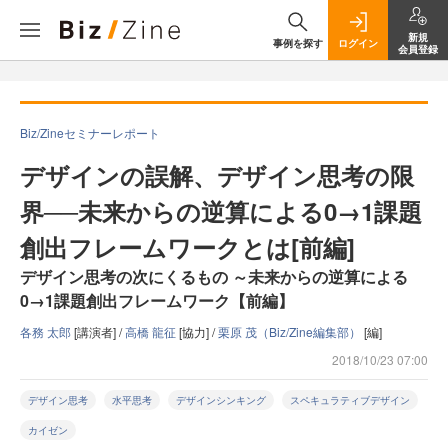
新規
事例を探す
ログイン
会員登録
Biz/Zineセミナーレポート
デザインの誤解、デザイン思考の限
界──未来からの逆算による0→1課題
創出フレームワークとは[前編]
デザイン思考の次にくるもの ～未来からの逆算による
0→1課題創出フレームワーク【前編】
各務 太郎
[講演者] /
高橋 龍征
[協力] /
栗原 茂（Biz/Zine編集部）
[編]
2018/10/23 07:00
デザイン思考
水平思考
デザインシンキング
スペキュラティブデザイン
カイゼン