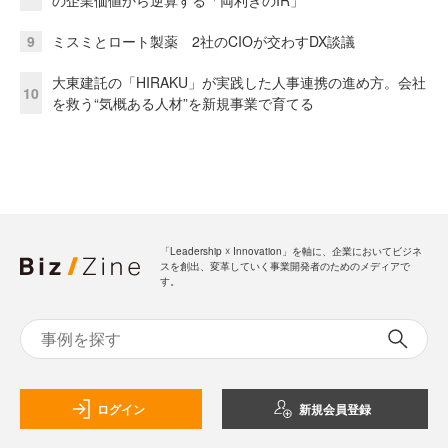
の企業価値から逆算する「両利きのIR」
9
ミスミとロート製薬 2社のCIOが交わすDX談議
大東建託の「HIRAKU」が実践した人事連携の進め方。会社
10
を救う“気概ある人材”を新規事業で育てる
「Leadership ☓ Innovation」を軸に、企業においてビジネ
スを創出、変革していく事業開発者のためのメディアで
す。
ログイン
新規会員登録