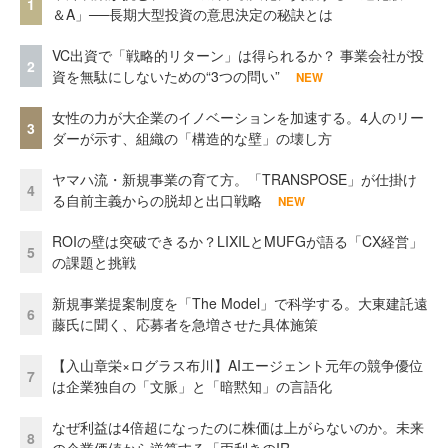
1
＆A」──長期大型投資の意思決定の秘訣とは
VC出資で「戦略的リターン」は得られるか？ 事業会社が投
2
資を無駄にしないための“3つの問い”
NEW
女性の力が大企業のイノベーションを加速する。4人のリー
3
ダーが示す、組織の「構造的な壁」の壊し方
ヤマハ流・新規事業の育て方。「TRANSPOSE」が仕掛け
4
る自前主義からの脱却と出口戦略
NEW
ROIの壁は突破できるか？LIXILとMUFGが語る「CX経営」
5
の課題と挑戦
新規事業提案制度を「The Model」で科学する。大東建託遠
6
藤氏に聞く、応募者を急増させた具体施策
【入山章栄×ログラス布川】AIエージェント元年の競争優位
7
は企業独自の「文脈」と「暗黙知」の言語化
なぜ利益は4倍超になったのに株価は上がらないのか。未来
8