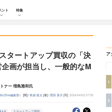
ベント
特集
スタートアップ買収の「決
ア
営企画が担当し、一般的なM
1
トナー 増島雅和氏
iz/Zine編集部）
[聞] /
島袋 龍太
[著] /
黑田 菜月
[写]
2024/04/02 07:00
2
M＆A
スタートアップ買収