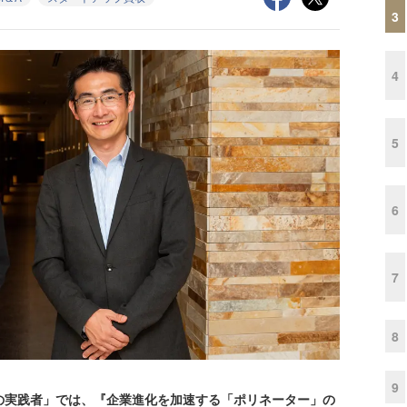
3
4
5
6
7
8
9
の実践者」では、『企業進化を加速する「ポリネーター」の