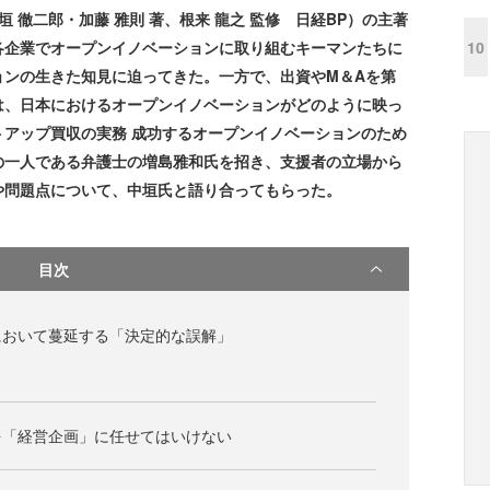
 徹二郎・加藤 雅則 著、根来 龍之 監修 日経BP）の主著
10
各企業でオープンイノベーションに取り組むキーマンたちに
ョンの生きた知見に迫ってきた。一方で、出資やM＆Aを第
は、日本におけるオープンイノベーションがどのように映っ
アップ買収の実務 成功するオープンイノベーションのため
の一人である弁護士の増島雅和氏を招き、支援者の立場から
や問題点について、中垣氏と語り合ってもらった。
目次
において蔓延する「決定的な誤解」
を「経営企画」に任せてはいけない