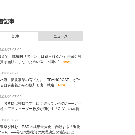
着記事
記事
ニュース
/08/07 08:00
出資で「戦略的リターン」は得られるか？ 事業会社
資を無駄にしないための“3つの問い”
NEW
/08/07 07:00
ハ流・新規事業の育て方。「TRANSPOSE」が仕
る自前主義からの脱却と出口戦略
NEW
/08/06 07:00
「お客様は神様です」は間違っているのか──デー
析の巨匠フェーダー教授が明かす「CLV」の本質
/08/05 07:00
製薬が挑む、R&Dの成果最大化に貢献する「進化
P＆A」──長期大型投資の意思決定の秘訣とは