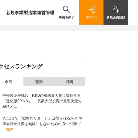
新規事業
製造業
経営管理
事例を探す
ログイン
新規
会員登録
クセスランキング
今日
週間
月間
中外製薬が挑む、R&Dの成果最大化に貢献する
「進化版FP＆A」──長期大型投資の意思決定の
秘訣とは
VC出資で「戦略的リターン」は得られるか？ 事
業会社が投資を無駄にしないための“3つの問い”
NEW