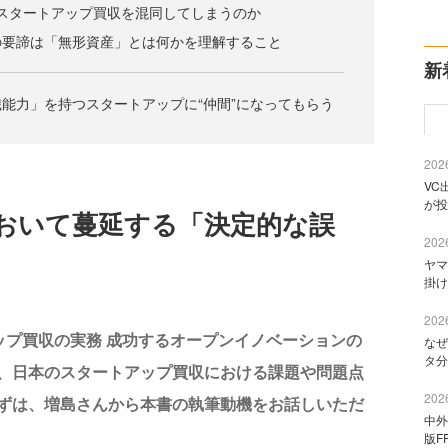
スタートアップ買収を混同してしまうのか
の要諦は「無形資産」とは何かを理解すること
新
能力」を持つスタートアップに“仲間”になってもらう
2026
VC
が投
おいて蔓延する「決定的な誤
2026
ヤマ
掛け
2026
アップ買収の実務 成功するオープンイノベーションの
なぜ
タ分
、日本のスタートアップ買収における課題や問題点
2026
ずは、増島さんから本書の執筆動機をお話しいただ
中外
版F