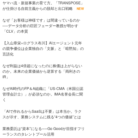
ヤマハ流・新規事業の育て方。「TRANSPOSE」
が仕掛ける自前主義からの脱却と出口戦略
NEW
なぜ「お客様は神様です」は間違っているのか
──データ分析の巨匠フェーダー教授が明かす
「CLV」の本質
【入山章栄×ログラス布川】AIエージェント元年
の競争優位は企業独自の「文脈」と「暗黙知」の
言語化
なぜ利益は4倍超になったのに株価は上がらない
のか。未来の企業価値から逆算する「両利きの
IR」
なぜAI時代のFP＆A組織に「US-CMA（米国公認
管理会計士）」が必須なのか。IMA名誉会長に聞
く
「AIで作れるからSaaSは不要」は本当か。ラク
スが示す、業務システムに残る“4つの価値”とは
業務委託は“資本”になる──Go Goodが目指すフリ
ーランスのタレントプール活用