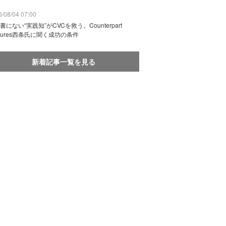
/08/04 07:00
書にない“実践知”がCVCを救う。Counterpart
ntures西条氏に聞く成功の条件
新着記事一覧を見る