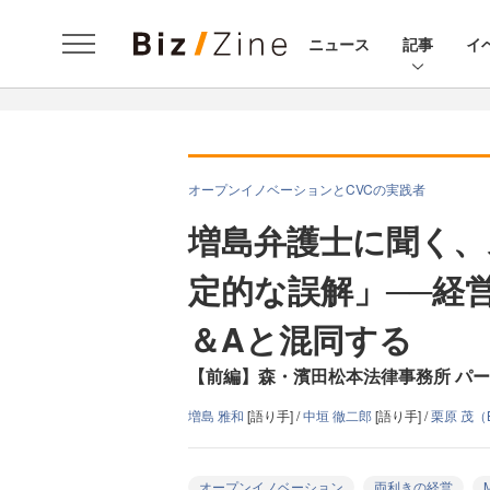
ニュース
記事
イ
オープンイノベーションとCVCの実践者
増島弁護士に聞く、
定的な誤解」──経
＆Aと混同する
【前編】森・濱田松本法律事務所 パー
増島 雅和
[語り手] /
中垣 徹二郎
[語り手] /
栗原 茂（B
オープンイノベーション
両利きの経営