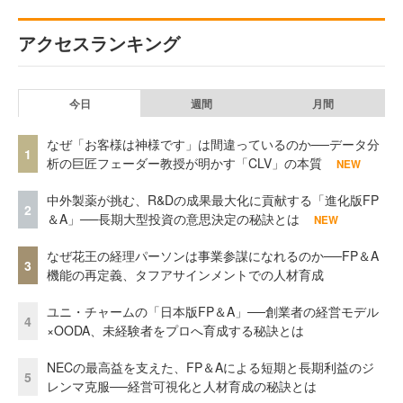
アクセスランキング
今日
週間
月間
なぜ「お客様は神様です」は間違っているのか──データ分
1
析の巨匠フェーダー教授が明かす「CLV」の本質
NEW
中外製薬が挑む、R&Dの成果最大化に貢献する「進化版FP
2
＆A」──長期大型投資の意思決定の秘訣とは
NEW
なぜ花王の経理パーソンは事業参謀になれるのか──FP＆A
3
機能の再定義、タフアサインメントでの人材育成
ユニ・チャームの「日本版FP＆A」──創業者の経営モデル
4
×OODA、未経験者をプロへ育成する秘訣とは
NECの最高益を支えた、FP＆Aによる短期と長期利益のジ
5
レンマ克服──経営可視化と人材育成の秘訣とは