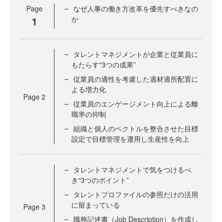
Page
なぜ人事の働き方改革を優先すべきなの
1
か
タレントマネジメントが企業と従業員に
もたらす“3つの成果”
従業員の適性を考慮した適材適所配置に
よる増力化
Page
2
従業員のエンゲージメント向上による離
職率の抑制
組織と個人のベクトルを整合させた目標
設定で目標管理を運用し生産性を向上
タレントマネジメントで気をつけるべ
き“3つのポイント”
タレントプロファイルの参照だけの活用
に留まっている
Page
3
職務記述書（Job Description）を作成し