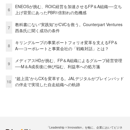
ENEOSが挑む、ROIC経営を加速させるFP＆A組織──立ち
6
上げ背景にあったPBR1倍割れの危機感
教科書にない“実践知”がCVCを救う。Counterpart Ventures
7
西条氏に聞く成功の条件
キリングループの事業ポートフォリオ変革を支えるFP＆
8
A──コーポレートと事業会社の「戦略対話」とは？
メディアスHDが挑む、FP＆A組織によるグループ経営管理
9
──M＆A成長後に伸び悩む、利益率への処方箋
“超上流”からCXを変革する。JALデジタルがブレインパッド
10
の伴走で実現した自走組織への軌跡
「Leadership ☓ Innovation」を軸に、企業においてビジネ