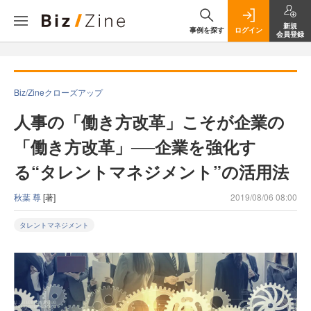
新規
事例を探す
ログイン
会員登録
Biz/Zineクローズアップ
人事の「働き方改革」こそが企業の
「働き方改革」──企業を強化す
る“タレントマネジメント”の活用法
秋葉 尊
[著]
2019/08/06 08:00
タレントマネジメント