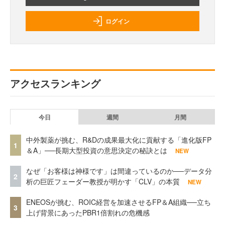
ログイン
アクセスランキング
今日
週間
月間
中外製薬が挑む、R&Dの成果最大化に貢献する「進化版FP
1
＆A」──長期大型投資の意思決定の秘訣とは
NEW
なぜ「お客様は神様です」は間違っているのか──データ分
2
析の巨匠フェーダー教授が明かす「CLV」の本質
NEW
ENEOSが挑む、ROIC経営を加速させるFP＆A組織──立ち
3
上げ背景にあったPBR1倍割れの危機感