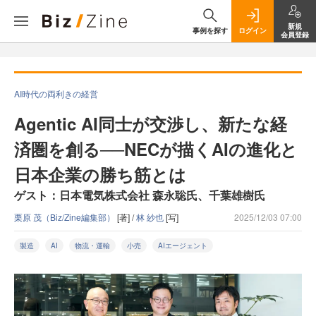
新規
事例を探す
ログイン
会員登録
AI時代の両利きの経営
Agentic AI同士が交渉し、新たな経
済圏を創る──NECが描くAIの進化と
日本企業の勝ち筋とは
ゲスト：日本電気株式会社 森永聡氏、千葉雄樹氏
栗原 茂（Biz/Zine編集部）
[著] /
林 紗也
[写]
2025/12/03 07:00
製造
AI
物流・運輸
小売
AIエージェント