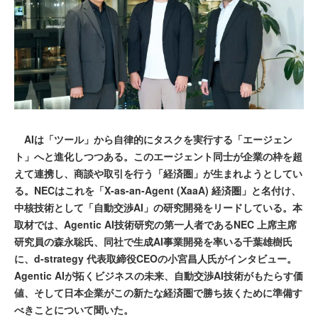
AIは「ツール」から自律的にタスクを実行する「エージェン
ト」へと進化しつつある。このエージェント同士が企業の枠を超
えて連携し、商談や取引を行う「経済圏」が生まれようとしてい
る。NECはこれを「X-as-an-Agent (XaaA) 経済圏」と名付け、
中核技術として「自動交渉AI」の研究開発をリードしている。本
取材では、Agentic AI技術研究の第一人者であるNEC 上席主席
研究員の森永聡氏、同社で生成AI事業開発を率いる千葉雄樹氏
に、d-strategy 代表取締役CEOの小宮昌人氏がインタビュー。
Agentic AIが拓くビジネスの未来、自動交渉AI技術がもたらす価
値、そして日本企業がこの新たな経済圏で勝ち抜くために準備す
べきことについて聞いた。