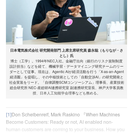
日本電気株式会社 研究開発部門 上席主席研究員 森永聡（もりなが・さ
とし）氏
博士（工学）。1994年NEC入社。金融庁出向（銀行のリスク規制制度
設計担当）などを経て、機械学習・データマイニング研究チームのリー
ダーとして従事。現在は、Agentic AIが経済活動を行う「X-as-an-Agent
経済圏」を提唱し、その中核技術としての「自動交渉AI」の研究開発と
社会実装をリード。「自律調整SCMコンソーシアム」理事長、産業技術
総合研究所 NEC-産総研AI連携研究室 副連携研究室長、神戸大学客員教
授、日本人工知能学会理事なども務める。
[1]
Don Scheibenreif, Mark Raskino 『When Machines
Become Customers: Ready or not, AI enabled non-
human customers are coming to your business. How you