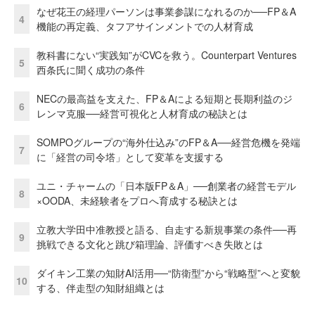
なぜ花王の経理パーソンは事業参謀になれるのか──FP＆A
4
機能の再定義、タフアサインメントでの人材育成
教科書にない“実践知”がCVCを救う。Counterpart Ventures
5
西条氏に聞く成功の条件
NECの最高益を支えた、FP＆Aによる短期と長期利益のジ
6
レンマ克服──経営可視化と人材育成の秘訣とは
SOMPOグループの“海外仕込み”のFP＆A──経営危機を発端
7
に「経営の司令塔」として変革を支援する
ユニ・チャームの「日本版FP＆A」──創業者の経営モデル
8
×OODA、未経験者をプロへ育成する秘訣とは
立教大学田中准教授と語る、自走する新規事業の条件──再
9
挑戦できる文化と跳び箱理論、評価すべき失敗とは
ダイキン工業の知財AI活用──“防衛型”から“戦略型”へと変貌
10
する、伴走型の知財組織とは