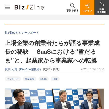
新規
事例を探す
ログイン
会員登録
Biz/Zineセミナーレポート
上場企業の創業者たちが語る事業成
長の秘訣──SaaSにおける“雪だる
ま”と、起業家から事業家への転換
梶川 元貴（Biz/Zine編集部）
[取材・構成]
2020/11/24 07:00
ベンチャー
事業開発
SaaS
PMF