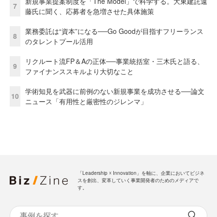
新規事業提案制度を「The Model」で科学する。大東建託遠
7
藤氏に聞く、応募者を急増させた具体施策
業務委託は“資本”になる──Go Goodが目指すフリーランス
8
のタレントプール活用
リクルート流FP＆Aの正体──事業統括室・三木氏と語る、
9
ファイナンススキルより大切なこと
学術知見を武器に前例のない新規事業を成功させる──論文
10
ニュース「有用性と厳密性のジレンマ」
「Leadership ☓ Innovation」を軸に、企業においてビジネ
スを創出、変革していく事業開発者のためのメディアで
す。