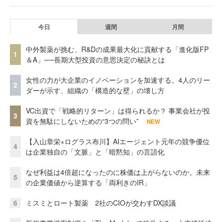
今日
週間
月間
中外製薬が挑む、R&Dの成果最大化に貢献する「進化版FP
1
＆A」──長期大型投資の意思決定の秘訣とは
女性の力が大企業のイノベーションを加速する。4人のリー
2
ダーが示す、組織の「構造的な壁」の壊し方
VC出資で「戦略的リターン」は得られるか？ 事業会社が投
3
資を無駄にしないための“3つの問い”
NEW
【入山章栄×ログラス布川】AIエージェント元年の競争優位
4
は企業独自の「文脈」と「暗黙知」の言語化
なぜ利益は4倍超になったのに株価は上がらないのか。未来
5
の企業価値から逆算する「両利きのIR」
6
ミスミとロート製薬 2社のCIOが交わすDX談議