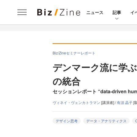
ニュース
記事
イ
Biz/Zineセミナーレポート
デンマーク流に学ぶ
の統合
セッションレポート “data-driven human-
ヴィネイ・ヴェンカトラマン
[講演者] /
有須 晶子
[
デザイン思考
データ・アナリティクス
C