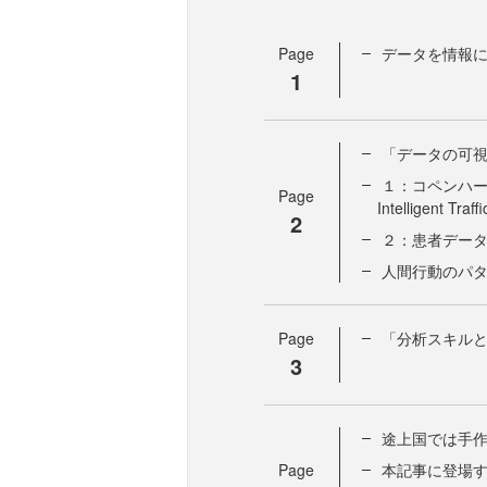
Page
データを情報
1
「データの可視化
１：コペンハーゲ
Page
Intelligent Traf
2
２：患者デー
人間行動のパタ
Page
「分析スキルと統
3
途上国では手
Page
本記事に登場