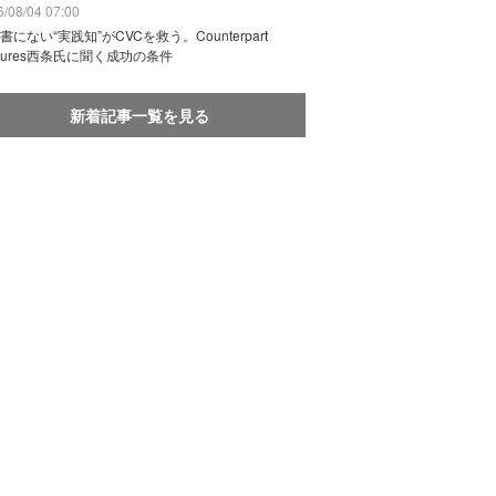
/08/04 07:00
書にない“実践知”がCVCを救う。Counterpart
ntures西条氏に聞く成功の条件
新着記事一覧を見る