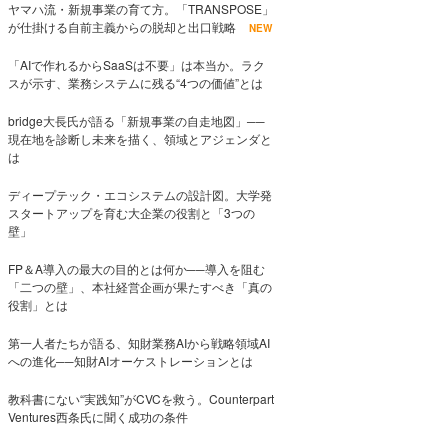
ヤマハ流・新規事業の育て方。「TRANSPOSE」
が仕掛ける自前主義からの脱却と出口戦略
NEW
「AIで作れるからSaaSは不要」は本当か。ラク
スが示す、業務システムに残る“4つの価値”とは
bridge大長氏が語る「新規事業の自走地図」──
現在地を診断し未来を描く、領域とアジェンダと
は
ディープテック・エコシステムの設計図。大学発
スタートアップを育む大企業の役割と「3つの
壁」
FP＆A導入の最大の目的とは何か──導入を阻む
「二つの壁」、本社経営企画が果たすべき「真の
役割」とは
第一人者たちが語る、知財業務AIから戦略領域AI
への進化──知財AIオーケストレーションとは
教科書にない“実践知”がCVCを救う。Counterpart
Ventures西条氏に聞く成功の条件