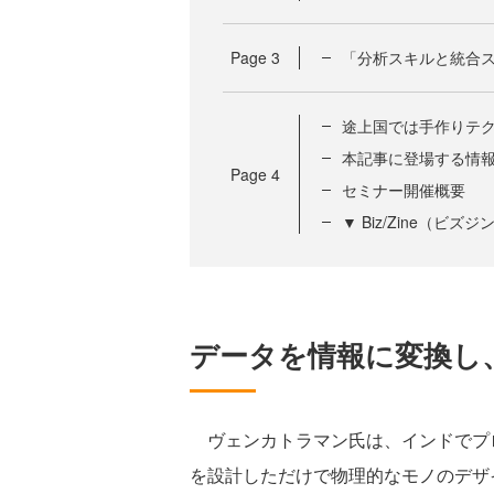
Page
3
「分析スキルと統合スキ
途上国では手作りテ
本記事に登場する情
Page
4
セミナー開催概要
▼ Biz/Zine（ビ
データを情報に変換し
ヴェンカトラマン氏は、インドでプ
を設計しただけで物理的なモノのデザ