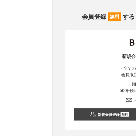
会員登録
する
無料
新規会
・全ての
・会員限
・翔
500円
新規会員登録
無料