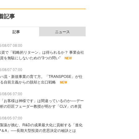
着記事
記事
ニュース
/08/07 08:00
出資で「戦略的リターン」は得られるか？ 事業会社
資を無駄にしないための“3つの問い”
NEW
/08/07 07:00
ハ流・新規事業の育て方。「TRANSPOSE」が仕
る自前主義からの脱却と出口戦略
NEW
/08/06 07:00
「お客様は神様です」は間違っているのか──デー
析の巨匠フェーダー教授が明かす「CLV」の本質
/08/05 07:00
製薬が挑む、R&Dの成果最大化に貢献する「進化
P＆A」──長期大型投資の意思決定の秘訣とは