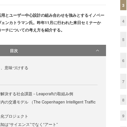
3
用とユーザー中心設計の組み合わせを強みとするイノベー
4
ェンカトラマン氏。昨年11月に行われた来日セミナーか
ローチについての考え方を紹介する。
5
目次
6
し、意味づけする
7
決する社会課題－Leapcraftの取組み例
8
デル （The Copenhagen Intelligent Traffic
9
視化プロジェクト
知は“サイエンス”でなく“アート”