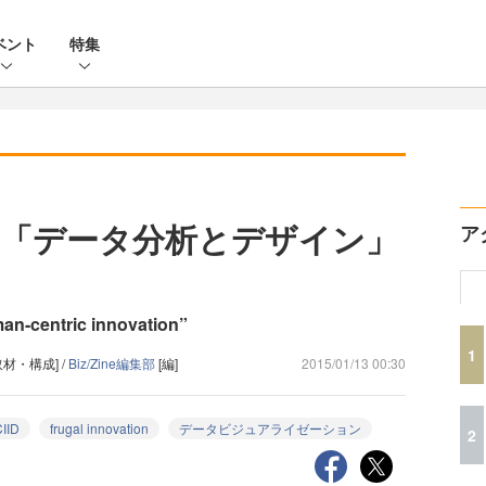
ベント
特集
「データ分析とデザイン」
ア
centric innovation”
1
取材・構成] /
Biz/Zine編集部
[編]
2015/01/13 00:30
IID
frugal innovation
データビジュアライゼーション
2