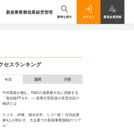
新規事業
製造業
経営管理
事例を探す
ログイン
新規
会員登録
クセスランキング
今日
週間
月間
中外製薬が挑む、R&Dの成果最大化に貢献する
「進化版FP＆A」──長期大型投資の意思決定の
秘訣とは
ドコモ、JR東、積水化学、リコー発！ 社内起業
家4人が明かす、大企業での新規事業挑戦の“リア
ル”