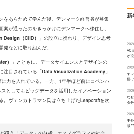
新
ンをあらためて学んだ後、デンマーク経営省が募集
画案が通ったのをきっかけにデンマークへ移住し、
ion Design（CIID）
」の設立に携わり、デザイン思考
2026
開発などに取り組んだ。
VC
が投
nter）
」とともに、データサイエンスとデザインの
2026
に注目されている「
Data Visualization Academy
」
ヤマ
掛け
育に力を入れている。一方、1年半ほど前にコペンハ
ネスとしてもビッグデータを活用したイノベーション
2026
なぜ
ヴェンカトラマン氏は立ち上げたLeapcraftを次
タ分
2026
中外
版F
トウェアが扱う「データ」の分析、エスノグラフィや社会