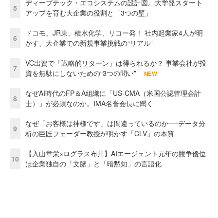
ディープテック・エコシステムの設計図。大学発スタート
5
アップを育む大企業の役割と「3つの壁」
ドコモ、JR東、積水化学、リコー発！ 社内起業家4人が明
6
かす、大企業での新規事業挑戦の“リアル”
VC出資で「戦略的リターン」は得られるか？ 事業会社が投
7
資を無駄にしないための“3つの問い”
NEW
なぜAI時代のFP＆A組織に「US-CMA（米国公認管理会計
8
士）」が必須なのか。IMA名誉会長に聞く
なぜ「お客様は神様です」は間違っているのか──データ分
9
析の巨匠フェーダー教授が明かす「CLV」の本質
【入山章栄×ログラス布川】AIエージェント元年の競争優位
10
は企業独自の「文脈」と「暗黙知」の言語化