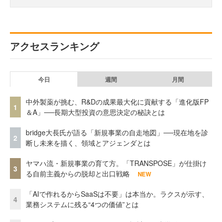
アクセスランキング
今日
週間
月間
中外製薬が挑む、R&Dの成果最大化に貢献する「進化版FP
1
＆A」──長期大型投資の意思決定の秘訣とは
bridge大長氏が語る「新規事業の自走地図」──現在地を診
2
断し未来を描く、領域とアジェンダとは
ヤマハ流・新規事業の育て方。「TRANSPOSE」が仕掛け
3
る自前主義からの脱却と出口戦略
NEW
「AIで作れるからSaaSは不要」は本当か。ラクスが示す、
4
業務システムに残る“4つの価値”とは