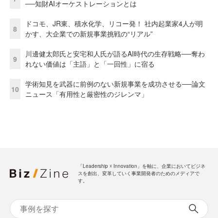
──知財AIオーケストレーションとは
ドコモ、JR東、積水化学、リコー発！ 社内起業家4人が明
8
かす、大企業での新規事業挑戦の“リアル”
川邊健太郎氏と安宅和人氏が語るAI時代の生存戦略──奪わ
9
れない価値は「主語」と「一回性」に宿る
学術知見を武器に前例のない新規事業を成功させる──論文
10
ニュース「有用性と厳密性のジレンマ」
「Leadership ☓ Innovation」を軸に、企業においてビジネ
スを創出、変革していく事業開発者のためのメディアで
す。