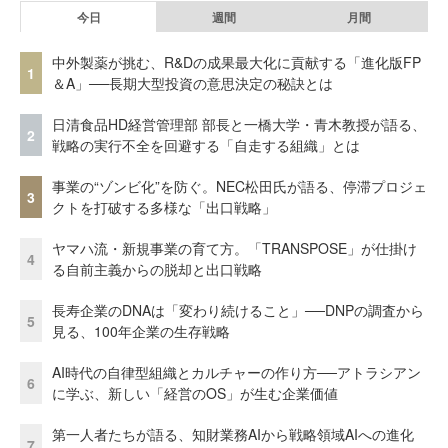
今日
週間
月間
中外製薬が挑む、R&Dの成果最大化に貢献する「進化版FP
1
＆A」──長期大型投資の意思決定の秘訣とは
日清食品HD経営管理部 部長と一橋大学・青木教授が語る、
2
戦略の実行不全を回避する「自走する組織」とは
事業の“ゾンビ化”を防ぐ。NEC松田氏が語る、停滞プロジェ
3
クトを打破する多様な「出口戦略」
ヤマハ流・新規事業の育て方。「TRANSPOSE」が仕掛け
4
る自前主義からの脱却と出口戦略
長寿企業のDNAは「変わり続けること」──DNPの調査から
5
見る、100年企業の生存戦略
AI時代の自律型組織とカルチャーの作り方──アトラシアン
6
に学ぶ、新しい「経営のOS」が生む企業価値
第一人者たちが語る、知財業務AIから戦略領域AIへの進化
7