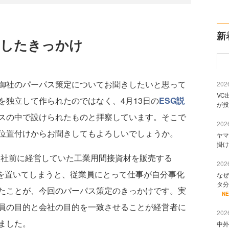
新
策定したきっかけ
御社のパーパス策定についてお聞きしたいと思って
2026
VC
を独立して作られたのではなく、4月13日の
ESG説
が投
スの中で設けられたものと拝察しています。そこで
2026
位置付けからお聞きしてもよろしいでしょうか。
ヤマ
掛け
IL入社前に経営していた工業用間接資材を販売する
2026
目的を置いてしまうと、従業員にとって仕事が自分事化
なぜ
タ分
たことが、今回のパーパス策定のきっかけです。実
N
員の目的と会社の目的を一致させることが経営者に
2026
ました。
中外