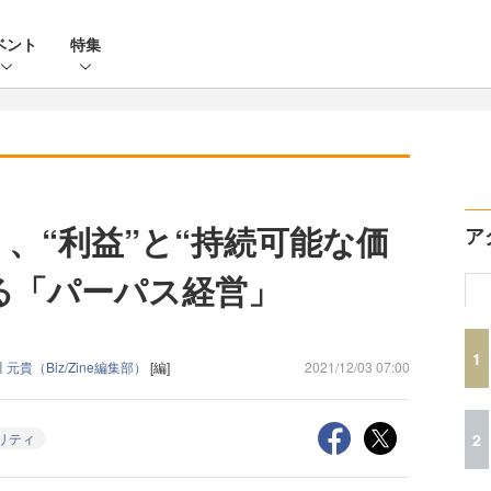
ベント
特集
聞く、“利益”と“持続可能な価
ア
る「パーパス経営」
1
 元貴（Biz/Zine編集部）
[編]
2021/12/03 07:00
2
リティ