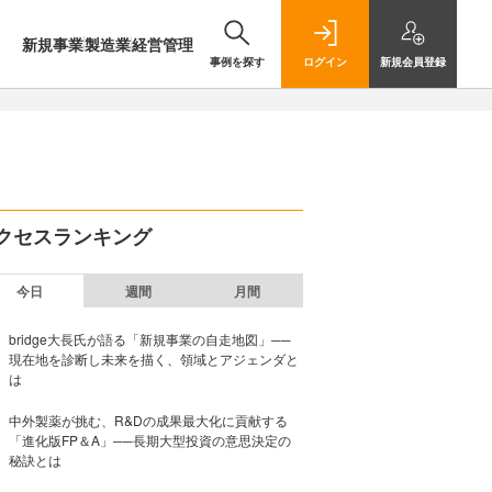
新規事業
製造業
経営管理
事例を探す
ログイン
新規
会員登録
クセスランキング
今日
週間
月間
bridge大長氏が語る「新規事業の自走地図」──
現在地を診断し未来を描く、領域とアジェンダと
は
中外製薬が挑む、R&Dの成果最大化に貢献する
「進化版FP＆A」──長期大型投資の意思決定の
秘訣とは