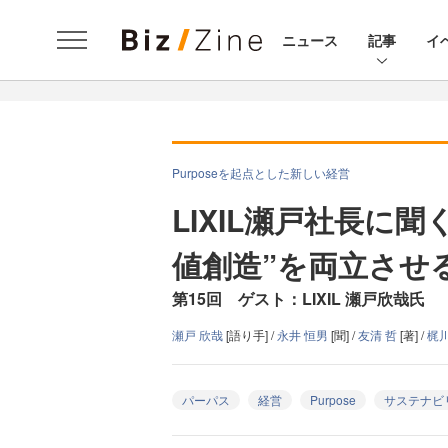
ニュース
記事
イ
Purposeを起点とした新しい経営
LIXIL瀬戸社長に
値創造”を両立させ
第15回 ゲスト：LIXIL 瀬戸欣哉氏
瀬戸 欣哉
[語り手] /
永井 恒男
[聞] /
友清 哲
[著] /
梶川
パーパス
経営
Purpose
サステナビ