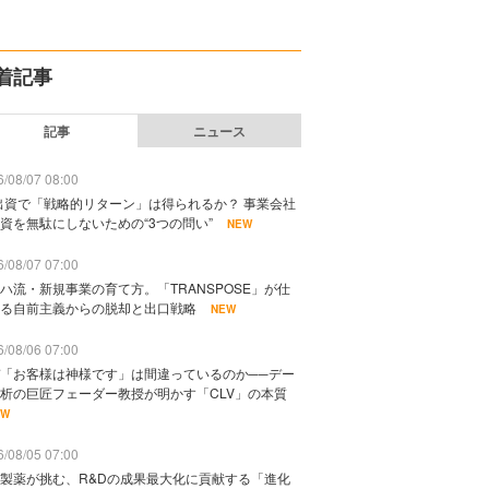
着記事
記事
ニュース
/08/07 08:00
出資で「戦略的リターン」は得られるか？ 事業会社
資を無駄にしないための“3つの問い”
NEW
/08/07 07:00
ハ流・新規事業の育て方。「TRANSPOSE」が仕
る自前主義からの脱却と出口戦略
NEW
/08/06 07:00
「お客様は神様です」は間違っているのか──デー
析の巨匠フェーダー教授が明かす「CLV」の本質
EW
/08/05 07:00
製薬が挑む、R&Dの成果最大化に貢献する「進化