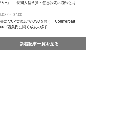
P＆A」──長期大型投資の意思決定の秘訣とは
/08/04 07:00
書にない“実践知”がCVCを救う。Counterpart
ntures西条氏に聞く成功の条件
新着記事一覧を見る