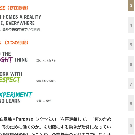
3
4
5
6
7
8
意義＝Purpose（パーパス）”を再定義して、「何のため
9
「何のために働くのか」を明確にする動きが活発になってい
て価値観が変化したことや、企業都合のビジネスではなくサ