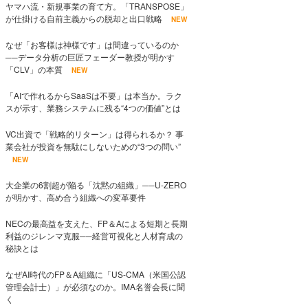
ヤマハ流・新規事業の育て方。「TRANSPOSE」
が仕掛ける自前主義からの脱却と出口戦略
NEW
なぜ「お客様は神様です」は間違っているのか
──データ分析の巨匠フェーダー教授が明かす
「CLV」の本質
NEW
「AIで作れるからSaaSは不要」は本当か。ラク
スが示す、業務システムに残る“4つの価値”とは
VC出資で「戦略的リターン」は得られるか？ 事
業会社が投資を無駄にしないための“3つの問い”
NEW
大企業の6割超が陥る「沈黙の組織」──U-ZERO
が明かす、高め合う組織への変革要件
NECの最高益を支えた、FP＆Aによる短期と長期
利益のジレンマ克服──経営可視化と人材育成の
秘訣とは
なぜAI時代のFP＆A組織に「US-CMA（米国公認
管理会計士）」が必須なのか。IMA名誉会長に聞
く