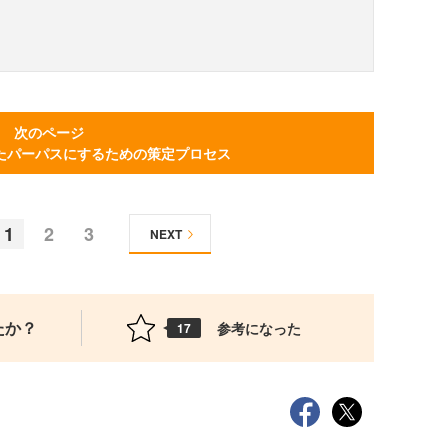
次のページ
たパーパスにするための策定プロセス
1
2
3
NEXT
たか？
参考になった
17