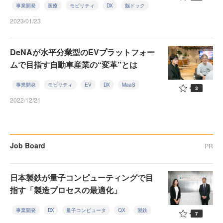
事業開発
医療
モビリティ
DX
脳ドック
2023/01/23
DeNAが水平分業型のEVプラットフォー
ムで目指す自動車産業の“変革”とは
事業開発
モビリティ
EV
DX
MaaS
3
2022/12/21
Job Board
PR
日本製鉄が量子コンピューティングで目
指す「製造プロセスの最適化」
事業開発
DX
量子コンピュータ
QX
製鉄
7