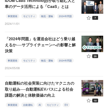
IDOM CaaS Technologyが取り組む人と
車のデータ活用による「CaaS」とは
事業開発
モビリティ
物流・運輸
2024年問題
7
2024/11/01
「2024年問題」を運送会社はどう乗り越
えるか──サプライチェーンへの影響と解
決策
26
事業開発
モビリティ
物流・運輸
2024年問題
2024/05/08
自動運転の社会実装に向けたマクニカの
取り組み──自動運転EVバスによる社会
課題の解決と体験価値の向上
10
事業開発
自動運転
AI
モビリティ
EV