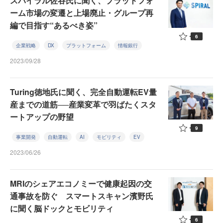
スパイラル佐谷氏に聞く、プラットフォ
ーム市場の変遷と上場廃止・グループ再
編で目指す“あるべき姿”
6
企業戦略
DX
プラットフォーム
情報銀行
2023/09/28
Turing徳地氏に聞く、完全自動運転EV量
産までの道筋──産業変革で羽ばたくスタ
ートアップの野望
9
事業開発
自動運転
AI
モビリティ
EV
2023/06/26
MRIのシェアエコノミーで健康起因の交
通事故を防ぐ スマートスキャン濱野氏
に聞く脳ドックとモビリティ
6