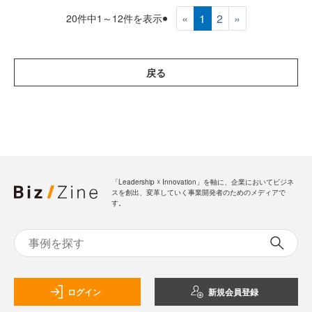
«
1
2
»
20件中1～12件を表示
戻る
「Leadership ☓ Innovation」を軸に、企業においてビジネ
スを創出、変革していく事業開発者のためのメディアで
す。
ログイン
新規会員登録