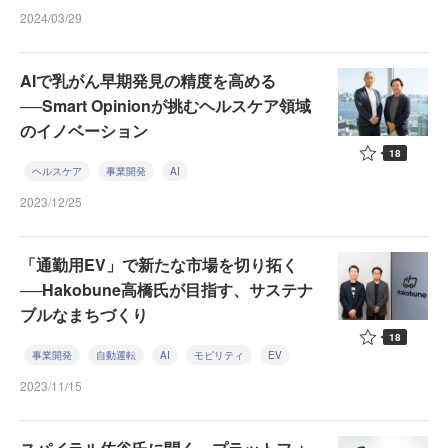
2024/03/29
AIで乳がん早期発見の精度を高める
──Smart Opinionが挑むヘルスケア領域
のイノベーション
18
ヘルスケア
事業開発
AI
2023/12/25
「通勤用EV」で新たな市場を切り拓く
──Hakobune高橋氏が目指す、サステナ
ブルなまちづくり
18
事業開発
自動運転
AI
モビリティ
EV
2023/11/15