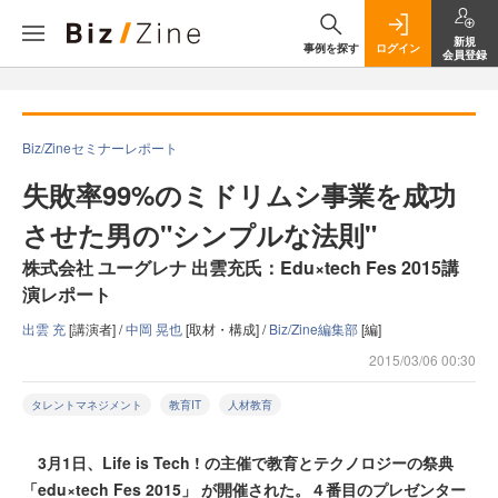
新規
事例を探す
ログイン
会員登録
Biz/Zineセミナーレポート
失敗率99%のミドリムシ事業を成功
させた男の"シンプルな法則"
株式会社 ユーグレナ 出雲充氏：Edu×tech Fes 2015講
演レポート
出雲 充
[講演者] /
中岡 晃也
[取材・構成] /
Biz/Zine編集部
[編]
2015/03/06 00:30
タレントマネジメント
教育IT
人材教育
3月1日、Life is Tech ! の主催で教育とテクノロジーの祭典
「edu×tech Fes 2015」 が開催された。４番目のプレゼンター