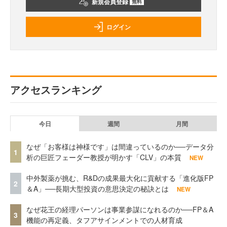
新規会員登録
無料
ログイン
アクセスランキング
今日
週間
月間
なぜ「お客様は神様です」は間違っているのか──データ分
1
析の巨匠フェーダー教授が明かす「CLV」の本質
NEW
中外製薬が挑む、R&Dの成果最大化に貢献する「進化版FP
2
＆A」──長期大型投資の意思決定の秘訣とは
NEW
なぜ花王の経理パーソンは事業参謀になれるのか──FP＆A
3
機能の再定義、タフアサインメントでの人材育成