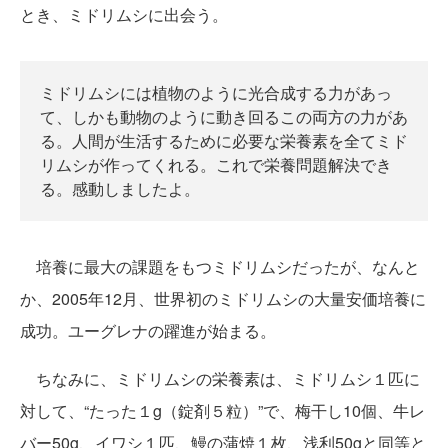
とき、ミドリムシに出会う。
ミドリムシには植物のように光合成する力があっ
て、しかも動物のように動き回るこの両方の力があ
る。人間が生活するために必要な栄養素を全てミド
リムシが作ってくれる。これで栄養問題解決でき
る。感動しましたよ。
培養に最大の課題をもつミドリムシだったが、なんと
か、2005年12月、世界初のミドリムシの大量安価培養に
成功。ユーグレナの躍進が始まる。
ちなみに、ミドリムシの栄養素は、ミドリムシ１匹に
対して、“たった１g（錠剤５粒）”で、梅干し10個、牛レ
バー50g、イワシ１匹、鰻の蒲焼１枚、浅利50gと同等と