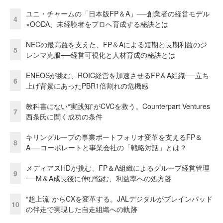
ユニ・チャームの「日本版FP＆A」──創業者の経営モデル
4
×OODA、未経験者をプロへ育成する秘訣とは
NECの最高益を支えた、FP＆Aによる短期と長期利益のジ
5
レンマ克服──経営可視化と人材育成の秘訣とは
ENEOSが挑む、ROIC経営を加速させるFP＆A組織──立ち
6
上げ背景にあったPBR1倍割れの危機感
教科書にない“実践知”がCVCを救う。Counterpart Ventures
7
西条氏に聞く成功の条件
キリングループの事業ポートフォリオ変革を支えるFP＆
8
A──コーポレートと事業会社の「戦略対話」とは？
メディアスHDが挑む、FP＆A組織によるグループ経営管理
9
──M＆A成長後に伸び悩む、利益率への処方箋
“超上流”からCXを変革する。JALデジタルがブレインパッド
10
の伴走で実現した自走組織への軌跡