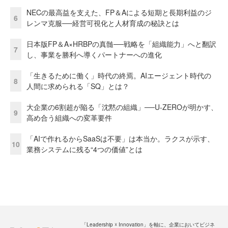
NECの最高益を支えた、FP＆Aによる短期と長期利益のジ
6
レンマ克服──経営可視化と人材育成の秘訣とは
日本版FP＆A×HRBPの真髄──戦略を「組織能力」へと翻訳
7
し、事業を勝利へ導くパートナーへの進化
「生きるために働く」時代の終焉。AIエージェント時代の
8
人間に求められる「SQ」とは？
大企業の6割超が陥る「沈黙の組織」──U-ZEROが明かす、
9
高め合う組織への変革要件
「AIで作れるからSaaSは不要」は本当か。ラクスが示す、
10
業務システムに残る“4つの価値”とは
「Leadership ☓ Innovation」を軸に、企業においてビジネ