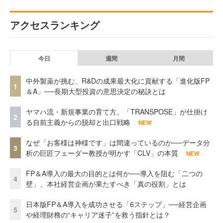
アクセスランキング
今日
週間
月間
中外製薬が挑む、R&Dの成果最大化に貢献する「進化版FP
1
＆A」──長期大型投資の意思決定の秘訣とは
ヤマハ流・新規事業の育て方。「TRANSPOSE」が仕掛け
2
る自前主義からの脱却と出口戦略
NEW
なぜ「お客様は神様です」は間違っているのか──データ分
3
析の巨匠フェーダー教授が明かす「CLV」の本質
NEW
FP＆A導入の最大の目的とは何か──導入を阻む「二つの
4
壁」、本社経営企画が果たすべき「真の役割」とは
日本版FP＆A導入を成功させる「6ステップ」──経営企画
5
や経理財務の“キャリア迷子”を救う指針とは？