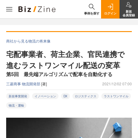
新規
事例を探す
ログイン
会員登録
商社から見る物流の将来像
宅配事業者、荷主企業、官民連携で
進むラストワンマイル配送の変革
第5回 最先端アルゴリズムで配車を自動化する
三菱商事 物流開発部
[著]
2021/12/02 07:00
新規事業開発
イノベーション
DX
ロジスティクス
ラストワンマイル
物流・運輸