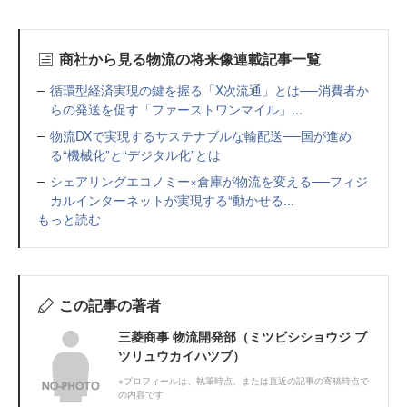
商社から見る物流の将来像連載記事一覧
循環型経済実現の鍵を握る「X次流通」とは──消費者か
らの発送を促す「ファーストワンマイル」...
物流DXで実現するサステナブルな輸配送──国が進め
る“機械化”と“デジタル化”とは
シェアリングエコノミー×倉庫が物流を変える──フィジ
カルインターネットが実現する“動かせる...
もっと読む
この記事の著者
三菱商事 物流開発部（ミツビシショウジ ブ
ツリュウカイハツブ）
※プロフィールは、執筆時点、または直近の記事の寄稿時点で
の内容です