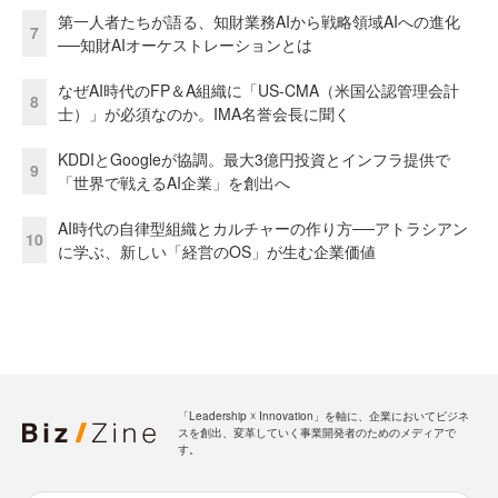
第一人者たちが語る、知財業務AIから戦略領域AIへの進化
7
──知財AIオーケストレーションとは
なぜAI時代のFP＆A組織に「US-CMA（米国公認管理会計
8
士）」が必須なのか。IMA名誉会長に聞く
KDDIとGoogleが協調。最大3億円投資とインフラ提供で
9
「世界で戦えるAI企業」を創出へ
AI時代の自律型組織とカルチャーの作り方──アトラシアン
10
に学ぶ、新しい「経営のOS」が生む企業価値
「Leadership ☓ Innovation」を軸に、企業においてビジネ
スを創出、変革していく事業開発者のためのメディアで
す。