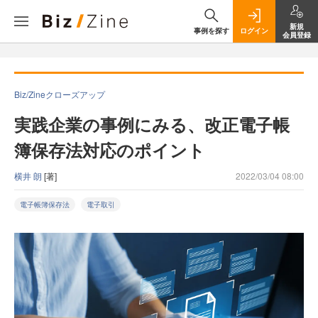
新規
事例を探す
ログイン
会員登録
Biz/Zineクローズアップ
実践企業の事例にみる、改正電子帳
簿保存法対応のポイント
横井 朗
[著]
2022/03/04 08:00
電子帳簿保存法
電子取引