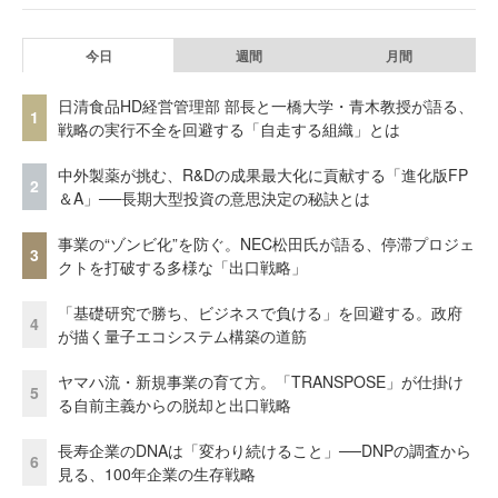
今日
週間
月間
日清食品HD経営管理部 部長と一橋大学・青木教授が語る、
1
戦略の実行不全を回避する「自走する組織」とは
中外製薬が挑む、R&Dの成果最大化に貢献する「進化版FP
2
＆A」──長期大型投資の意思決定の秘訣とは
事業の“ゾンビ化”を防ぐ。NEC松田氏が語る、停滞プロジェ
3
クトを打破する多様な「出口戦略」
「基礎研究で勝ち、ビジネスで負ける」を回避する。政府
4
が描く量子エコシステム構築の道筋
ヤマハ流・新規事業の育て方。「TRANSPOSE」が仕掛け
5
る自前主義からの脱却と出口戦略
長寿企業のDNAは「変わり続けること」──DNPの調査から
6
見る、100年企業の生存戦略