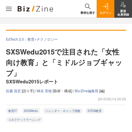
新規
事例を探す
ログイン
会員登録
EdTech 2.0：教育×テクノロジー
SXSWedu2015で注目された「女性
向け教育」と「ミドルジョブギャッ
プ」
SXSWedu2015レポート
佐藤 昌宏
[語り手] /
崎谷 実穂
[取材・構成] /
Biz/Zine編集部
[編]
2015/05/14 00:05
教育IT
SXSWedu
ジェンダー・ギャップ指数
STEM教育
コネクテッドラーニング