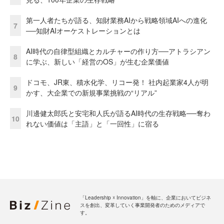
第一人者たちが語る、知財業務AIから戦略領域AIへの進化
7
──知財AIオーケストレーションとは
AI時代の自律型組織とカルチャーの作り方──アトラシアン
8
に学ぶ、新しい「経営のOS」が生む企業価値
ドコモ、JR東、積水化学、リコー発！ 社内起業家4人が明
9
かす、大企業での新規事業挑戦の“リアル”
川邊健太郎氏と安宅和人氏が語るAI時代の生存戦略──奪わ
10
れない価値は「主語」と「一回性」に宿る
「Leadership ☓ Innovation」を軸に、企業においてビジネ
スを創出、変革していく事業開発者のためのメディアで
す。