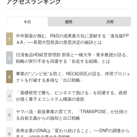
アクセスランキング
今日
週間
月間
中外製薬が挑む、R&Dの成果最大化に貢献する「進化版FP
1
＆A」──長期大型投資の意思決定の秘訣とは
日清食品HD経営管理部 部長と一橋大学・青木教授が語る、
2
戦略の実行不全を回避する「自走する組織」とは
事業の“ゾンビ化”を防ぐ。NEC松田氏が語る、停滞プロジェ
3
クトを打破する多様な「出口戦略」
「基礎研究で勝ち、ビジネスで負ける」を回避する。政府
4
が描く量子エコシステム構築の道筋
ヤマハ流・新規事業の育て方。「TRANSPOSE」が仕掛け
5
る自前主義からの脱却と出口戦略
長寿企業のDNAは「変わり続けること」──DNPの調査から
6
見る、100年企業の生存戦略