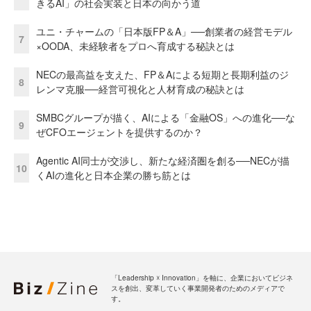
きるAI」の社会実装と日本の向かう道
ユニ・チャームの「日本版FP＆A」──創業者の経営モデル
7
×OODA、未経験者をプロへ育成する秘訣とは
NECの最高益を支えた、FP＆Aによる短期と長期利益のジ
8
レンマ克服──経営可視化と人材育成の秘訣とは
SMBCグループが描く、AIによる「金融OS」への進化──な
9
ぜCFOエージェントを提供するのか？
Agentic AI同士が交渉し、新たな経済圏を創る──NECが描
10
くAIの進化と日本企業の勝ち筋とは
「Leadership ☓ Innovation」を軸に、企業においてビジネ
スを創出、変革していく事業開発者のためのメディアで
す。