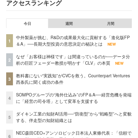
アクセスランキング
今日
週間
月間
中外製薬が挑む、R&Dの成果最大化に貢献する「進化版FP
1
＆A」──長期大型投資の意思決定の秘訣とは
NEW
なぜ「お客様は神様です」は間違っているのか──データ分
2
析の巨匠フェーダー教授が明かす「CLV」の本質
NEW
教科書にない“実践知”がCVCを救う。Counterpart Ventures
3
西条氏に聞く成功の条件
SOMPOグループの“海外仕込み”のFP＆A──経営危機を発端
4
に「経営の司令塔」として変革を支援する
ダイキン工業の知財AI活用──“防衛型”から“戦略型”へと変貌
5
する、伴走型の知財組織とは
NEC森田CEO×アンソロピック日本法人東條代表：「信頼で
6