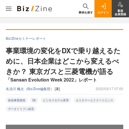
新規
事例を探す
ログイン
会員登録
Biz/Zineセミナーレポート
事業環境の変化をDXで乗り越えるた
めに、日本企業はどこから変えるべ
きか？ 東京ガスと三菱電機が語る
「Sansan Evolution Week 2022」レポート
名須川 楓太（Biz/Zine編集部）
[著]
2022/03/17 07:00
新規事業開発
DX
ビジネスモデル変革
カスタマーエクスペリエンス
データドリブン経営