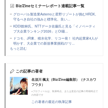
Biz/Zineセミナーレポート連載記事一覧
グローバル製造業Astemoと星野リゾートが挑むHRDX。
守るべき自社の強みと標準化、良い...
KDDI館林氏、NTTデータ佐藤氏と見る「イノベーティ
ブ大企業ランキング2026」とOI最...
ドコモ、JR東、積水化学、リコー発！ 社内起業家4人が
明かす、大企業での新規事業挑戦の“リ...
もっと読む
この記事の著者
名須川 楓太（Biz/Zine編集部）（ナスカワ
フウタ）
※プロフィールは、執筆時点、または直近の記事の寄稿時点で
の内容です
この著者の最近の執筆記事