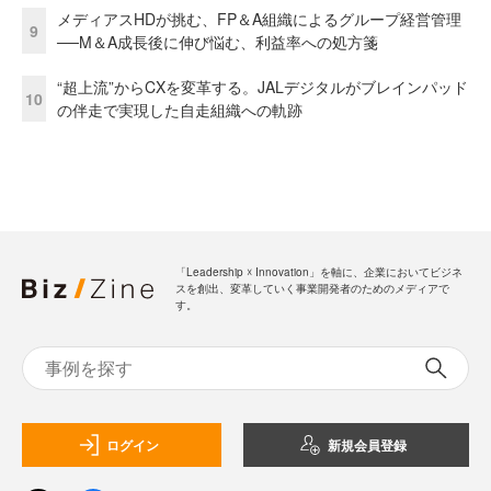
メディアスHDが挑む、FP＆A組織によるグループ経営管理
9
──M＆A成長後に伸び悩む、利益率への処方箋
“超上流”からCXを変革する。JALデジタルがブレインパッド
10
の伴走で実現した自走組織への軌跡
「Leadership ☓ Innovation」を軸に、企業においてビジネ
スを創出、変革していく事業開発者のためのメディアで
す。
ログイン
新規会員登録