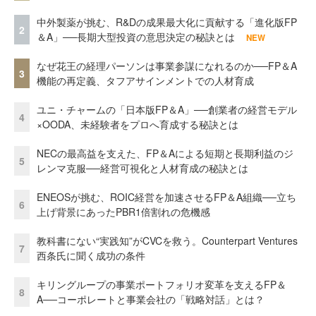
中外製薬が挑む、R&Dの成果最大化に貢献する「進化版FP
2
＆A」──長期大型投資の意思決定の秘訣とは
NEW
なぜ花王の経理パーソンは事業参謀になれるのか──FP＆A
3
機能の再定義、タフアサインメントでの人材育成
ユニ・チャームの「日本版FP＆A」──創業者の経営モデル
4
×OODA、未経験者をプロへ育成する秘訣とは
NECの最高益を支えた、FP＆Aによる短期と長期利益のジ
5
レンマ克服──経営可視化と人材育成の秘訣とは
ENEOSが挑む、ROIC経営を加速させるFP＆A組織──立ち
6
上げ背景にあったPBR1倍割れの危機感
教科書にない“実践知”がCVCを救う。Counterpart Ventures
7
西条氏に聞く成功の条件
キリングループの事業ポートフォリオ変革を支えるFP＆
8
A──コーポレートと事業会社の「戦略対話」とは？