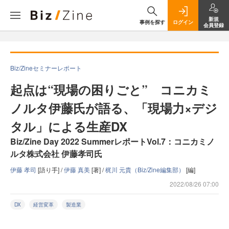
新規
事例を探す
ログイン
会員登録
Biz/Zineセミナーレポート
起点は“現場の困りごと” コニカミ
ノルタ伊藤氏が語る、「現場力×デジ
タル」による生産DX
Biz/Zine Day 2022 SummerレポートVol.7：コニカミノ
ルタ株式会社 伊藤孝司氏
伊藤 孝司
[語り手] /
伊藤 真美
[著] /
梶川 元貴（Biz/Zine編集部）
[編]
2022/08/26 07:00
DX
経営変革
製造業