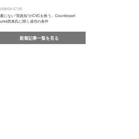
/08/04 07:00
書にない“実践知”がCVCを救う。Counterpart
ntures西条氏に聞く成功の条件
新着記事一覧を見る