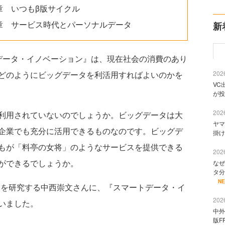
章 いつもβ版サイクル
章 サービス時代とパーソナルデータ
新
ータ・イノベーション』は、現在社会の消費のあり
どのようにビッグデータを利活用すればよいのかを
2026
VC
が投
2026
利用されていないのでしょうか。ビッグデータは大
ヤマ
企業でも充分に活用できるものなのです。ビッグデ
掛け
もが「料亭の女将」のようなサービスを提供できる
2026
ができるでしょうか。
なぜ
タ分
N
スを研究する中西崇文さんに、『スマートデータ・イ
2026
いました。
中外
版F