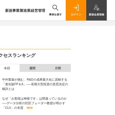
新規事業
製造業
経営管理
事例を探す
ログイン
新規
会員登録
クセスランキング
今日
週間
月間
中外製薬が挑む、R&Dの成果最大化に貢献する
「進化版FP＆A」──長期大型投資の意思決定の
秘訣とは
なぜ「お客様は神様です」は間違っているのか
──データ分析の巨匠フェーダー教授が明かす
「CLV」の本質
NEW