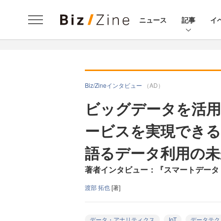
ニュース
記事
イ
Biz/Zineインタビュー
（AD）
ビッグデータを活用
ービスを実現できる
語るデータ利用の未
著者インタビュー：『スマートデータ
渡部 拓也
[著]
データ・アナリティクス
IoT
データテク