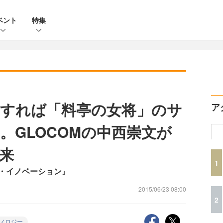
ベント
特集
すれば「料亭の女将」のサ
ア
。GLOCOMの中西崇文が
来
1
・イノベーション』
2015/06/23 08:00
2
ノロジー