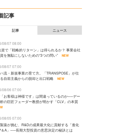
着記事
記事
ニュース
/08/07 08:00
出資で「戦略的リターン」は得られるか？ 事業会社
資を無駄にしないための“3つの問い”
NEW
/08/07 07:00
ハ流・新規事業の育て方。「TRANSPOSE」が仕
る自前主義からの脱却と出口戦略
NEW
/08/06 07:00
「お客様は神様です」は間違っているのか──デー
析の巨匠フェーダー教授が明かす「CLV」の本質
EW
/08/05 07:00
製薬が挑む、R&Dの成果最大化に貢献する「進化
P＆A」──長期大型投資の意思決定の秘訣とは