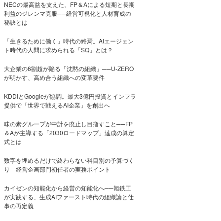
NECの最高益を支えた、FP＆Aによる短期と長期
利益のジレンマ克服──経営可視化と人材育成の
秘訣とは
「生きるために働く」時代の終焉。AIエージェン
ト時代の人間に求められる「SQ」とは？
大企業の6割超が陥る「沈黙の組織」──U-ZERO
が明かす、高め合う組織への変革要件
KDDIとGoogleが協調。最大3億円投資とインフラ
提供で「世界で戦えるAI企業」を創出へ
味の素グループが中計を廃止し目指すこと──FP
＆Aが主導する「2030ロードマップ」達成の算定
式とは
数字を埋めるだけで終わらない科目別の予算づく
り 経営企画部門初任者の実務ポイント
カイゼンの知能化から経営の知能化へ──旭鉄工
が実践する、生成AIファースト時代の組織論と仕
事の再定義