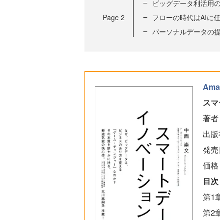
ビッグデータ利活用
Page
2
フローの時代はAIに
パーソナルデータの
Ama
スマ
著者
出版
発売
価格
目次
第1
第2