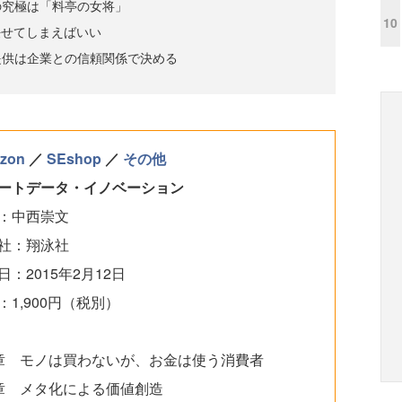
の究極は「料亭の女将」
10
任せてしまえばいい
提供は企業との信頼関係で決める
zon
／
SEshop
／
その他
ートデータ・イノベーション
：中西崇文
社：翔泳社
日：2015年2月12日
：1,900円（税別）
章 モノは買わないが、お金は使う消費者
章 メタ化による価値創造