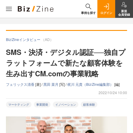
新規
事例を探す
ログイン
会員登録
Biz/Zineインタビュー
（AD）
SMS・決済・デジタル認証──独自プ
ラットフォームで新たな顧客体験を
生み出すCM.comの事業戦略
フェリックス清香
[著] /
黑田 菜月
[写] /
梶川 元貴（Biz/Zine編集部）
[編]
2022/10/24 10:00
マーケティング
事業開発
イノベーション
顧客体験