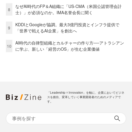
なぜAI時代のFP＆A組織に「US-CMA（米国公認管理会計
8
士）」が必須なのか。IMA名誉会長に聞く
KDDIとGoogleが協調。最大3億円投資とインフラ提供で
9
「世界で戦えるAI企業」を創出へ
AI時代の自律型組織とカルチャーの作り方──アトラシアン
10
に学ぶ、新しい「経営のOS」が生む企業価値
「Leadership ☓ Innovation」を軸に、企業においてビジネ
スを創出、変革していく事業開発者のためのメディアで
す。