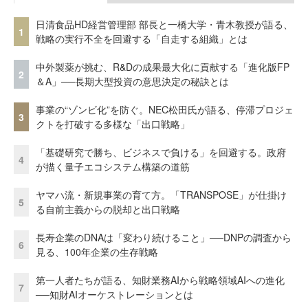
日清食品HD経営管理部 部長と一橋大学・青木教授が語る、
1
戦略の実行不全を回避する「自走する組織」とは
中外製薬が挑む、R&Dの成果最大化に貢献する「進化版FP
2
＆A」──長期大型投資の意思決定の秘訣とは
事業の“ゾンビ化”を防ぐ。NEC松田氏が語る、停滞プロジェ
3
クトを打破する多様な「出口戦略」
「基礎研究で勝ち、ビジネスで負ける」を回避する。政府
4
が描く量子エコシステム構築の道筋
ヤマハ流・新規事業の育て方。「TRANSPOSE」が仕掛け
5
る自前主義からの脱却と出口戦略
長寿企業のDNAは「変わり続けること」──DNPの調査から
6
見る、100年企業の生存戦略
第一人者たちが語る、知財業務AIから戦略領域AIへの進化
7
──知財AIオーケストレーションとは