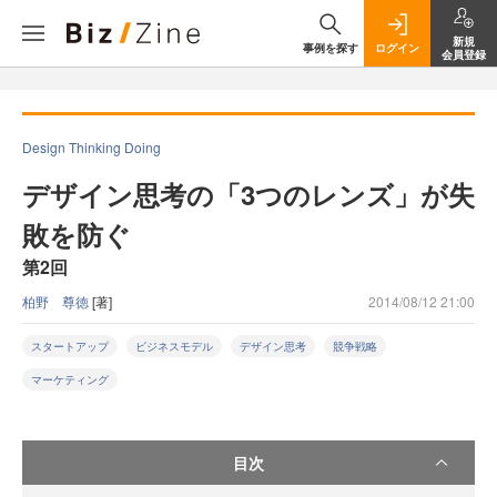
新規
事例を探す
ログイン
会員登録
Design Thinking Doing
デザイン思考の「3つのレンズ」が失
敗を防ぐ
第2回
柏野 尊徳
[著]
2014/08/12 21:00
スタートアップ
ビジネスモデル
デザイン思考
競争戦略
マーケティング
目次