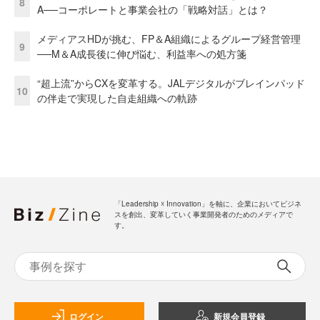
8
A──コーポレートと事業会社の「戦略対話」とは？
メディアスHDが挑む、FP＆A組織によるグループ経営管理
9
──M＆A成長後に伸び悩む、利益率への処方箋
“超上流”からCXを変革する。JALデジタルがブレインパッド
10
の伴走で実現した自走組織への軌跡
「Leadership ☓ Innovation」を軸に、企業においてビジネ
スを創出、変革していく事業開発者のためのメディアで
す。
ログイン
新規会員登録