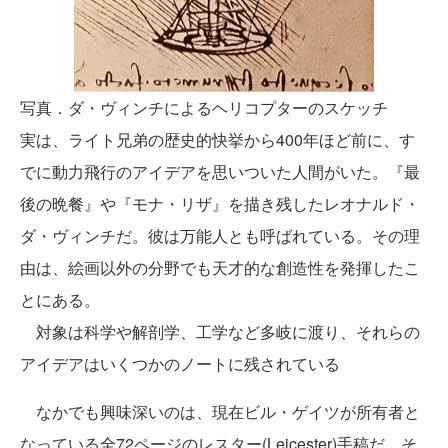
写真．ダ・ヴィンチによるヘリコプターのスケッチ
実は、ライト兄弟の歴史的快挙から400年ほど前に、す
でに動力飛行のアイデアを思いついた人間がいた。『最
後の晩餐』や『モナ・リザ』を描き残したレオナルド・
ダ・ヴィンチだ。彼は万能人とも呼ばれている。その理
由は、絵画以外の分野でも天才的な創造性を発揮したこ
とにある。
対象は科学や解剖学、工学など多岐に渡り、それらの
アイデアはいくつかのノートに残されている
なかでも興味深いのは、現在ビル・ゲイツが所有者と
なっている全72ページのレスター(Leicester)手稿だ。そ