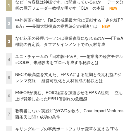
なぜ「お客様は神様です」は間違っているのか──データ分
1
析の巨匠フェーダー教授が明かす「CLV」の本質
NEW
中外製薬が挑む、R&Dの成果最大化に貢献する「進化版FP
2
＆A」──長期大型投資の意思決定の秘訣とは
NEW
なぜ花王の経理パーソンは事業参謀になれるのか──FP＆A
3
機能の再定義、タフアサインメントでの人材育成
ユニ・チャームの「日本版FP＆A」──創業者の経営モデル
4
×OODA、未経験者をプロへ育成する秘訣とは
NECの最高益を支えた、FP＆Aによる短期と長期利益のジ
5
レンマ克服──経営可視化と人材育成の秘訣とは
ENEOSが挑む、ROIC経営を加速させるFP＆A組織──立ち
6
上げ背景にあったPBR1倍割れの危機感
教科書にない“実践知”がCVCを救う。Counterpart Ventures
7
西条氏に聞く成功の条件
キリングループの事業ポートフォリオ変革を支えるFP＆