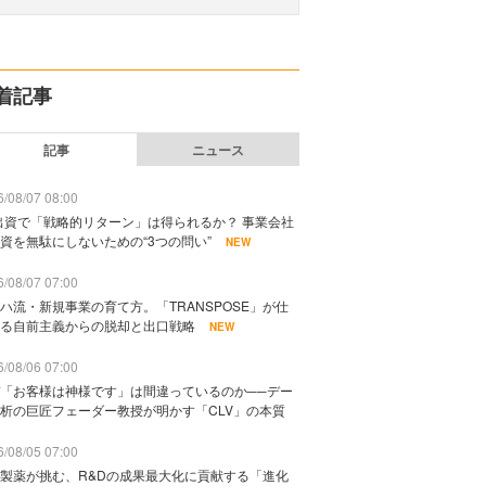
着記事
記事
ニュース
/08/07 08:00
出資で「戦略的リターン」は得られるか？ 事業会社
資を無駄にしないための“3つの問い”
NEW
/08/07 07:00
ハ流・新規事業の育て方。「TRANSPOSE」が仕
る自前主義からの脱却と出口戦略
NEW
/08/06 07:00
「お客様は神様です」は間違っているのか──デー
析の巨匠フェーダー教授が明かす「CLV」の本質
/08/05 07:00
製薬が挑む、R&Dの成果最大化に貢献する「進化