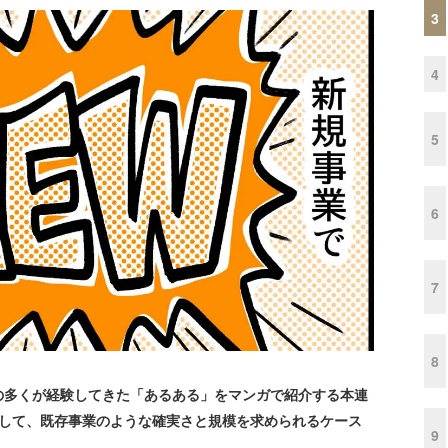
3
4
5
6
7
8
多くが経験してきた「あるある」をマンガで紹介する本連
対して、既存事業のような確実さと規模を求められるケース
9