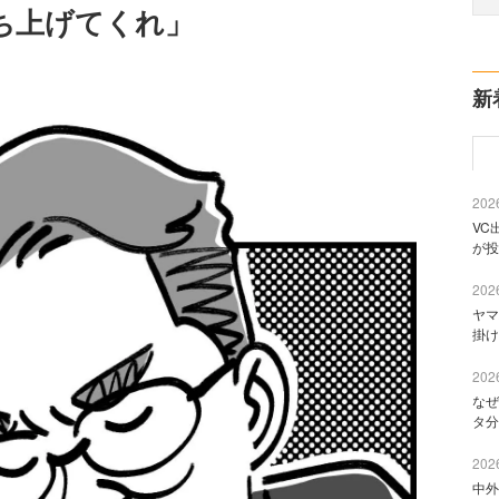
ち上げてくれ」
新
2026
VC
が投
2026
ヤマ
掛け
2026
なぜ
タ分
2026
中外