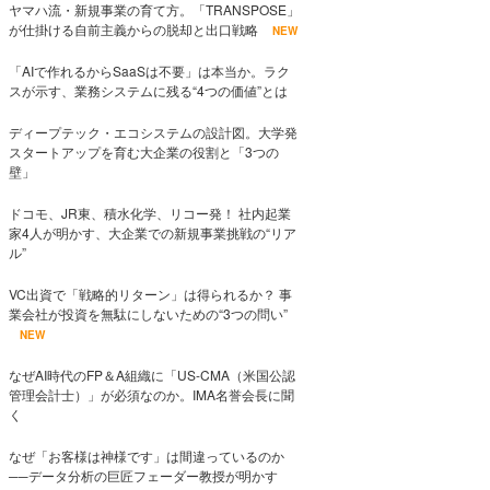
ヤマハ流・新規事業の育て方。「TRANSPOSE」
が仕掛ける自前主義からの脱却と出口戦略
NEW
「AIで作れるからSaaSは不要」は本当か。ラク
スが示す、業務システムに残る“4つの価値”とは
ディープテック・エコシステムの設計図。大学発
スタートアップを育む大企業の役割と「3つの
壁」
ドコモ、JR東、積水化学、リコー発！ 社内起業
家4人が明かす、大企業での新規事業挑戦の“リア
ル”
VC出資で「戦略的リターン」は得られるか？ 事
業会社が投資を無駄にしないための“3つの問い”
NEW
なぜAI時代のFP＆A組織に「US-CMA（米国公認
管理会計士）」が必須なのか。IMA名誉会長に聞
く
なぜ「お客様は神様です」は間違っているのか
──データ分析の巨匠フェーダー教授が明かす