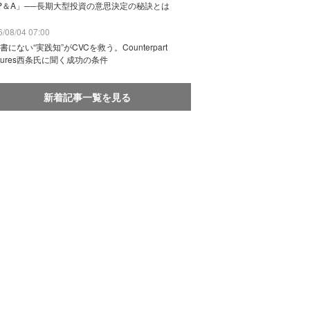
P＆A」──長期大型投資の意思決定の秘訣とは
/08/04 07:00
書にない“実践知”がCVCを救う。Counterpart
ntures西条氏に聞く成功の条件
新着記事一覧を見る