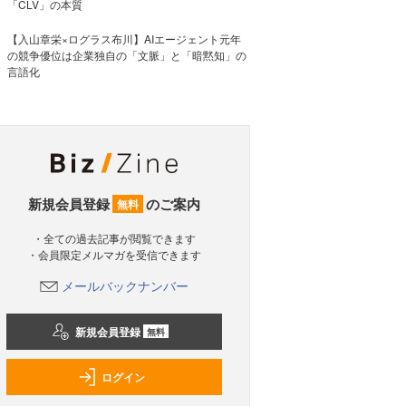
「CLV」の本質
【入山章栄×ログラス布川】AIエージェント元年
の競争優位は企業独自の「文脈」と「暗黙知」の
言語化
新規会員登録
のご案内
無料
・全ての過去記事が閲覧できます
・会員限定メルマガを受信できます
メールバックナンバー
新規会員登録
無料
ログイン