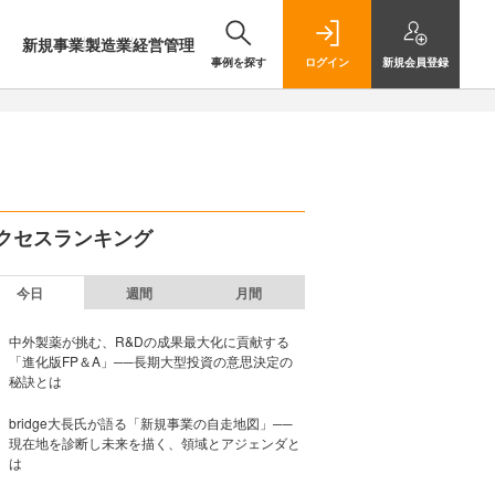
新規事業
製造業
経営管理
事例を探す
ログイン
新規
会員登録
クセスランキング
今日
週間
月間
中外製薬が挑む、R&Dの成果最大化に貢献する
「進化版FP＆A」──長期大型投資の意思決定の
秘訣とは
bridge大長氏が語る「新規事業の自走地図」──
現在地を診断し未来を描く、領域とアジェンダと
は