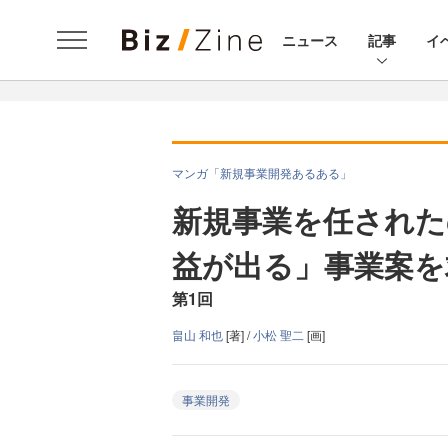
ニュース
記事
イ
マンガ「新規事業開発あるある」
新規事業を任された
益が出る」事業案を
第1回
畠山 和也
[著] /
小松 聖二
[画]
事業開発