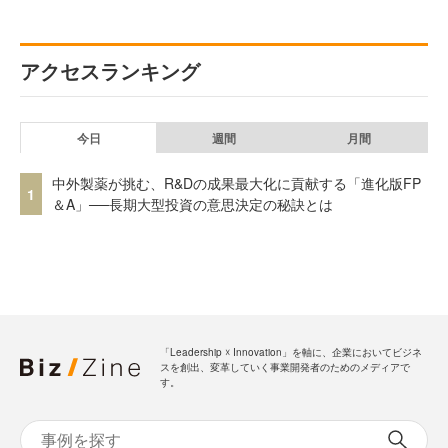
アクセスランキング
今日
週間
月間
中外製薬が挑む、R&Dの成果最大化に貢献する「進化版FP
1
＆A」──長期大型投資の意思決定の秘訣とは
「Leadership ☓ Innovation」を軸に、企業においてビジネ
スを創出、変革していく事業開発者のためのメディアで
す。