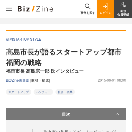
新規
事例を探す
ログイン
会員登録
福岡STARTUP STYLE
高島市長が語るスタートアップ都市
福岡の戦略
福岡市長 高島宗一郎 氏インタビュー
Biz/Zine編集部
[取材・構成]
2015/09/01 08:00
スタートアップ
ベンチャー
社会・公共
目次
政令市の首長こそが、リーダーシップを